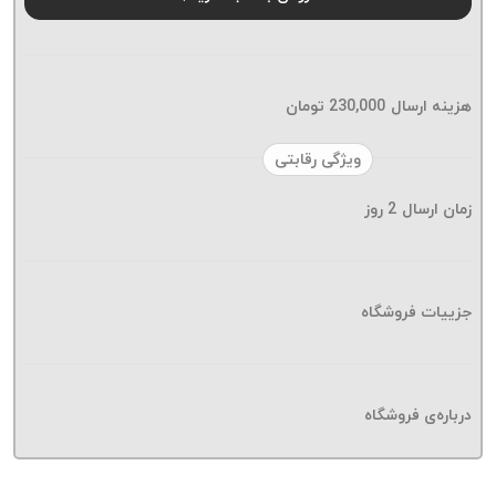
موم پی
پلاس
PPLUS
نخ
هزینه ارسال
230,000
تومان
بافت
بدون
ویژگی رقابتی
موم
زمان ارسال
2
روز
زتا
KORD
ZETA
نخ
جزییات فروشگاه
بافت
بدون
موم
درباره‌ی فروشگاه
امگا
OMEGA
نخ