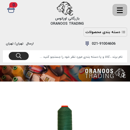
0
✖
بازرگانی اورانوس
ORANOOS TRADING
دسته بندی محصولات
نخ
نخ
021-91004606
ارسال
تهران/ تهران
دوخت
رنگ و
واکس
نخ دوخت
اکوسپون
پرایمر
EKOSPUNE
چسب
نخ دوخت
پلی آرت
بند
POLYART
کفش
نخ
ملزومات
دوخت
گاردا
قدک
GARDA
نخ