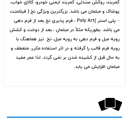
کمربند، روکش صندلی، کمربند ایمنی خودرو، کالای خواب،
پلاس
پوشاک و مبلمان می باشد. بزرگترین ویژگی نخ ( فیلامنت
PPLUS
– پلی استر )Poly Art ، فرم پذیری نخ بعد از فرم دهی
نخ
توری
می باشد. بطوریکه مثلاً در مبلمان ، بعد از دوخت و کشش
پلیسه
رویه مبل و فرم دهی به رویه مبل، نخ نیز هماهنگ با
بتا
رویه فرم قالب را گرفته و در اثر استفاده مکرر، منعطف و
KORD
به حال قبل از کشیده شدن بر نمی گردد. لذا عمر مفید
BETA
مبلمان افزایش می یابد.
دوک
های
متراژ
پایین
امگا
OMEGA
ونتو
VENTO
پارما