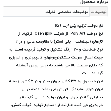
درباره محصول
بافت
بدون
توضیحات
توضیحات تخصصی
نظرات
موم
کُرد
نخ دوخت ترکیه پلی ارت 821
KORD
نخ دوخت Poly Art از شرکت Ozen iplik ترکیه، از
نخ
توری
تارهای (فیلامنت – پلی استر) با مقاومت عالی و در ۱۶
پلیسه
نوع ضخامت و ۲۲۰ رنگ تشکیل و تولید گردیده است. به
نخ
جهت اعمال سرعت بیشتردرچرخهای کامپیوتری و امروزی
توری
که دارای سرعت بالا می باشند به نوعی روغن آغشته
پلیسه
کرد
گردیده است.
KORD
این محصول به ۳۵ کشور جهان صادر و در ۶ کشور ازجمله
OMEGA
ایران دارای نمایندگی فروش می باشد. عمده ترین
نخ
صنایعی که در جهان و ایران تولیدات این کارخانه را
توری
پلیسه
خریداری می کنند عبارتند از : صنایع تولید کیف، کفش،
پی