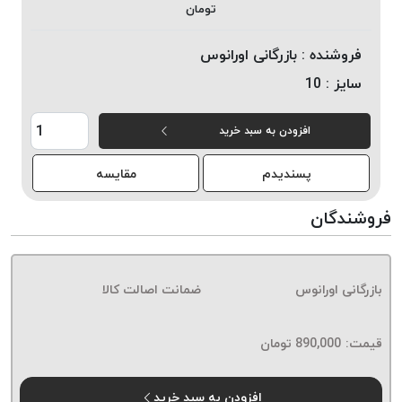
تومان
خورده
لیمکس
فروشنده :
بازرگانی اورانوس
LIMAX
سایز :
10
نخ
بافت
افزودن به سبد خرید
موم
خورده
پسندیدم
مقایسه
تریشه
امگا
فروشندگان
OMEGA
نخ
بافت
بازرگانی اورانوس
ضمانت اصالت کالا
بدون
موم
نخ
قیمت:
890,000
تومان
بافت
بدون
افزودن به سبد خرید