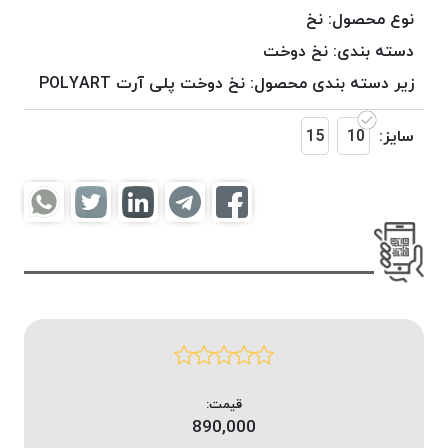
موم
نوع محصول:
نخ
خورده
دسته بندی:
نخ دوخت
کُرد
زیر دسته بندی محصول:
نخ دوخت پلی آرت POLYART
KORD
نخ
سایز:
10
15
بافت
موم
خورده
امگا
OMEGA
نخ بافت
موم
خورده
میلانو
MILANO
نخ
قیمت:
بافت
890,000
موم