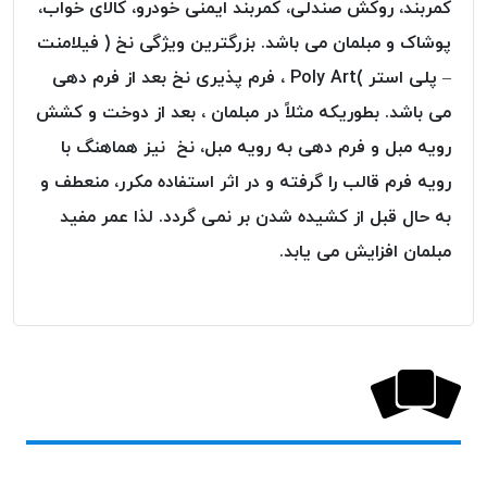
کمربند، روکش صندلی، کمربند ایمنی خودرو، کالای خواب،
پلاس
پوشاک و مبلمان می باشد. بزرگترین ویژگی نخ ( فیلامنت
PPLUS
– پلی استر )Poly Art ، فرم پذیری نخ بعد از فرم دهی
نخ
توری
می باشد. بطوریکه مثلاً در مبلمان ، بعد از دوخت و کشش
پلیسه
رویه مبل و فرم دهی به رویه مبل، نخ نیز هماهنگ با
بتا
رویه فرم قالب را گرفته و در اثر استفاده مکرر، منعطف و
KORD
به حال قبل از کشیده شدن بر نمی گردد. لذا عمر مفید
BETA
مبلمان افزایش می یابد.
دوک
های
متراژ
پایین
امگا
OMEGA
ونتو
VENTO
پارما