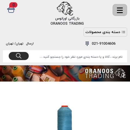
0
✖
بازرگانی اورانوس
ORANOOS TRADING
دسته بندی محصولات
نخ
نخ
021-91004606
ارسال
تهران/ تهران
دوخت
رنگ و
واکس
نخ دوخت
اکوسپون
پرایمر
EKOSPUNE
چسب
نخ دوخت
پلی آرت
بند
POLYART
کفش
نخ
ملزومات
دوخت
گاردا
قدک
GARDA
نخ