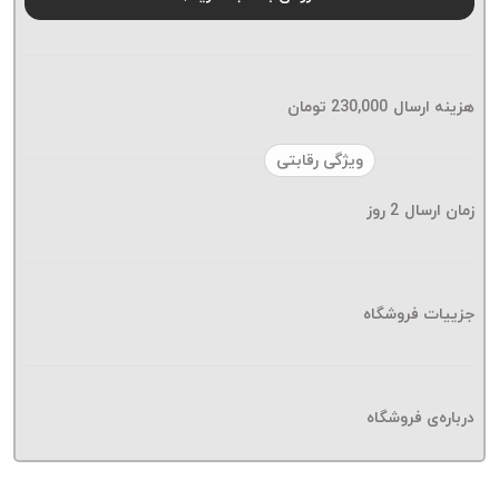
موم پی
پلاس
PPLUS
نخ
هزینه ارسال
230,000
تومان
بافت
بدون
ویژگی رقابتی
موم
زمان ارسال
2
روز
زتا
KORD
ZETA
نخ
جزییات فروشگاه
بافت
بدون
موم
درباره‌ی فروشگاه
امگا
OMEGA
نخ