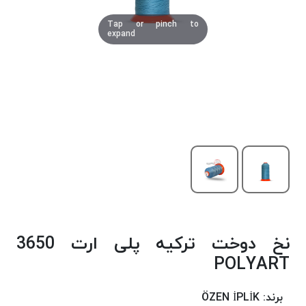
دوخت
Tap or pinch to
کومو
expand
COMO
نخ
دوخت
دلتا
DELTA
نخ
دوخت
اکو
E.K.O
نخ
بافت
نخ دوخت ترکیه پلی ارت 3650
موم
خورده
POLYART
نخ
بافت
برند:
ÖZEN İPLİK