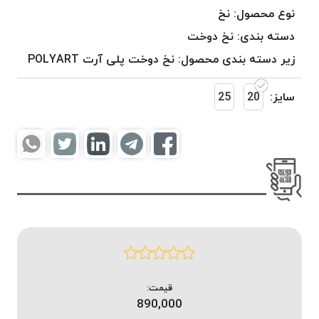
موم
نوع محصول:
نخ
خورده
دسته بندی:
نخ دوخت
کُرد
زیر دسته بندی محصول:
نخ دوخت پلی آرت POLYART
KORD
نخ
سایز:
20
25
بافت
موم
خورده
امگا
OMEGA
نخ بافت
موم
خورده
میلانو
MILANO
نخ
قیمت:
بافت
890,000
موم