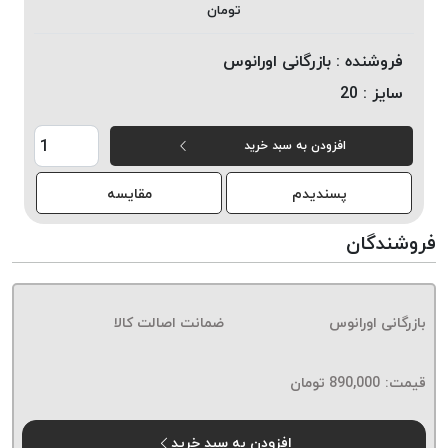
تومان
خورده
لیمکس
فروشنده :
بازرگانی اورانوس
LIMAX
سایز :
20
نخ
بافت
افزودن به سبد خرید
موم
خورده
پسندیدم
مقایسه
تریشه
امگا
فروشندگان
OMEGA
نخ
بافت
بازرگانی اورانوس
ضمانت اصالت کالا
بدون
موم
نخ
قیمت:
890,000
تومان
بافت
بدون
افزودن به سبد خرید