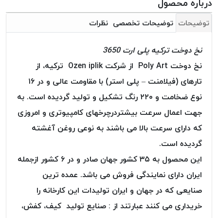
درباره محصول
بافت
بدون
توضیحات
توضیحات تخصصی
نظرات
موم
کُرد
نخ دوخت ترکیه پلی ارت 3650
KORD
نخ دوخت Poly Art از شرکت Ozen iplik ترکیه، از
نخ
توری
تارهای (فیلامنت – پلی استر) با مقاومت عالی و در ۱۶
پلیسه
نوع ضخامت و ۲۲۰ رنگ تشکیل و تولید گردیده است. به
نخ
جهت اعمال سرعت بیشتردرچرخهای کامپیوتری و امروزی
توری
که دارای سرعت بالا می باشند به نوعی روغن آغشته
پلیسه
کرد
گردیده است.
KORD
این محصول به ۳۵ کشور جهان صادر و در ۶ کشور ازجمله
OMEGA
ایران دارای نمایندگی فروش می باشد. عمده ترین
نخ
صنایعی که در جهان و ایران تولیدات این کارخانه را
توری
پلیسه
خریداری می کنند عبارتند از : صنایع تولید کیف، کفش،
پی