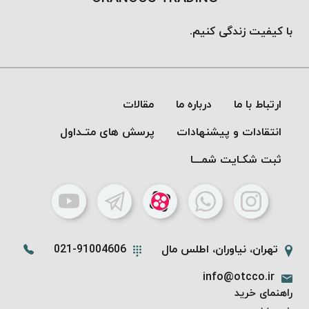
پلاس
با کیفیت زندگی کنیم.
PPLUS
نخ
توری
پلیسه
ارتباط با ما
درباره ما
مقالات
بتا
KORD
انتقادات و پیشنهادات
پرسش های متـداول
BETA
ثبت شکـایت شمـــا
دوک
های
متراژ
پایین
امگا
OMEGA
تهران، نیاوران، اطلس مال
021-91004606
ونتو
info@otcco.ir
VENTO
راهنمای خرید
پارما