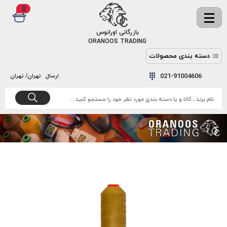
0
✖
بازرگانی اورانوس
ORANOOS TRADING
دسته بندی محصولات
نخ
نخ
021-91004606
ارسال
تهران/ تهران
دوخت
رنگ و
واکس
نخ دوخت
اکوسپون
پرایمر
EKOSPUNE
چسب
نخ دوخت
پلی آرت
بند
POLYART
کفش
نخ
ملزومات
دوخت
گاردا
قدک
GARDA
نخ