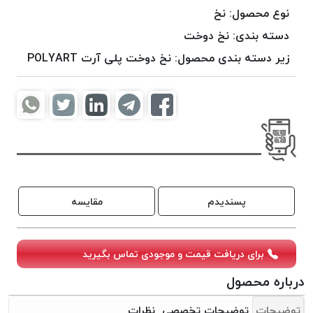
موم
نوع محصول:
نخ
خورده
دسته بندی:
نخ دوخت
کُرد
زیر دسته بندی محصول:
نخ دوخت پلی آرت POLYART
KORD
نخ
بافت
موم
خورده
امگا
OMEGA
نخ بافت
پسندیدم
مقایسه
موم
خورده
میلانو
برای دریافت قیمت و موجودی تماس بگیرید
MILANO
نخ
درباره محصول
بافت
توضیحات
توضیحات تخصصی
نظرات
موم