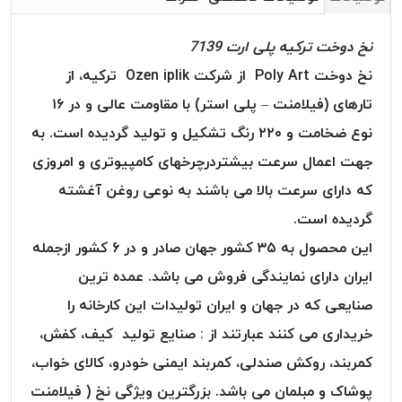
خورده
نخ دوخت ترکیه پلی ارت 7139
لیمکس
LIMAX
نخ دوخت Poly Art از شرکت Ozen iplik ترکیه، از
نخ
تارهای (فیلامنت – پلی استر) با مقاومت عالی و در ۱۶
بافت
نوع ضخامت و ۲۲۰ رنگ تشکیل و تولید گردیده است. به
موم
جهت اعمال سرعت بیشتردرچرخهای کامپیوتری و امروزی
خورده
تریشه
که دارای سرعت بالا می باشند به نوعی روغن آغشته
امگا
گردیده است.
OMEGA
این محصول به ۳۵ کشور جهان صادر و در ۶ کشور ازجمله
نخ
ایران دارای نمایندگی فروش می باشد. عمده ترین
بافت
بدون
صنایعی که در جهان و ایران تولیدات این کارخانه را
موم
خریداری می کنند عبارتند از : صنایع تولید کیف، کفش،
نخ
کمربند، روکش صندلی، کمربند ایمنی خودرو، کالای خواب،
بافت
بدون
پوشاک و مبلمان می باشد. بزرگترین ویژگی نخ ( فیلامنت