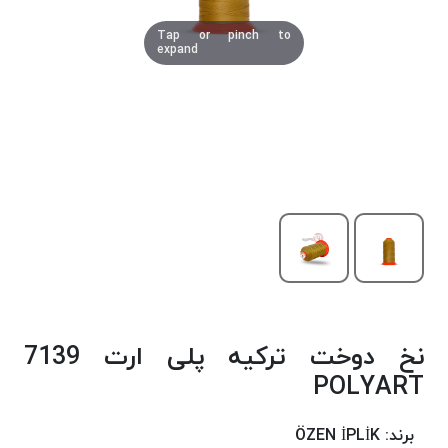
دوخت
Tap or pinch to
کومو
expand
COMO
نخ
دوخت
دلتا
DELTA
نخ
دوخت
اکو
E.K.O
نخ
بافت
نخ دوخت ترکیه پلی ارت 7139
موم
خورده
POLYART
نخ
بافت
برند:
ÖZEN İPLİK