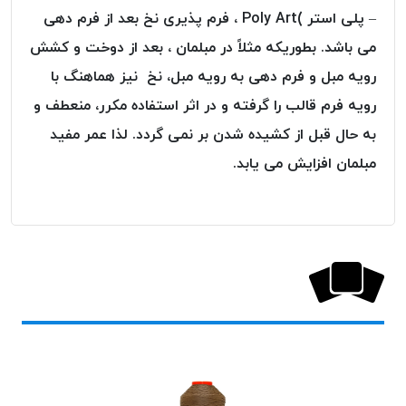
موم پی
– پلی استر )Poly Art ، فرم پذیری نخ بعد از فرم دهی
پلاس
می باشد. بطوریکه مثلاً در مبلمان ، بعد از دوخت و کشش
PPLUS
رویه مبل و فرم دهی به رویه مبل، نخ نیز هماهنگ با
نخ
رویه فرم قالب را گرفته و در اثر استفاده مکرر، منعطف و
بافت
بدون
به حال قبل از کشیده شدن بر نمی گردد. لذا عمر مفید
موم
مبلمان افزایش می یابد.
زتا
KORD
ZETA
نخ
بافت
بدون
موم
امگا
OMEGA
نخ