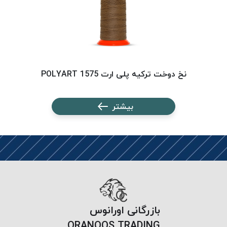
بافت
بدون
موم
کُرد
KORD
نخ
نخ دوخت ترکیه پلی ارت 1575 POLYART
توری
پلیسه
بیشتر
نخ
توری
پلیسه
کرد
KORD
OMEGA
نخ
توری
بازرگانی اورانوس
پلیسه
ORANOOS TRADING
پی