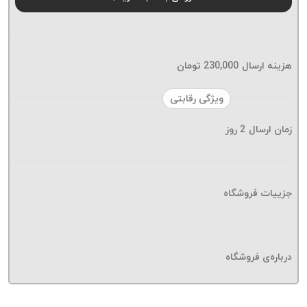
موم پی
پلاس
PPLUS
نخ
هزینه ارسال
230,000
تومان
بافت
بدون
ویژگی رقابتی
موم
زمان ارسال
2
روز
زتا
KORD
ZETA
نخ
جزییات فروشگاه
بافت
بدون
موم
درباره‌ی فروشگاه
امگا
OMEGA
نخ