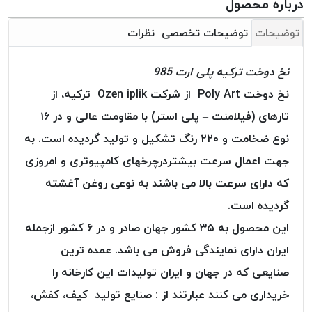
درباره محصول
بافت
بدون
توضیحات
توضیحات تخصصی
نظرات
موم
کُرد
نخ دوخت ترکیه پلی ارت 985
KORD
نخ دوخت Poly Art از شرکت Ozen iplik ترکیه، از
نخ
توری
تارهای (فیلامنت – پلی استر) با مقاومت عالی و در ۱۶
پلیسه
نوع ضخامت و ۲۲۰ رنگ تشکیل و تولید گردیده است. به
نخ
جهت اعمال سرعت بیشتردرچرخهای کامپیوتری و امروزی
توری
که دارای سرعت بالا می باشند به نوعی روغن آغشته
پلیسه
کرد
گردیده است.
KORD
این محصول به ۳۵ کشور جهان صادر و در ۶ کشور ازجمله
OMEGA
ایران دارای نمایندگی فروش می باشد. عمده ترین
نخ
صنایعی که در جهان و ایران تولیدات این کارخانه را
توری
پلیسه
خریداری می کنند عبارتند از : صنایع تولید کیف، کفش،
پی