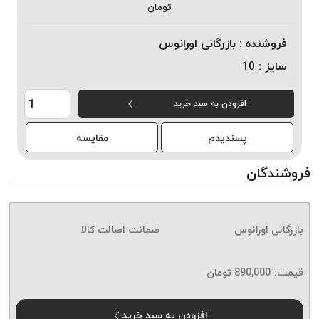
تومان
خورده
لیمکس
فروشنده :
بازرگانی اورانوس
LIMAX
سایز :
10
نخ
بافت
افزودن به سبد خرید
موم
خورده
پسندیدم
مقایسه
تریشه
امگا
فروشندگان
OMEGA
نخ
بافت
بازرگانی اورانوس
ضمانت اصالت کالا
بدون
موم
نخ
قیمت:
890,000
تومان
بافت
بدون
افزودن به سبد خرید