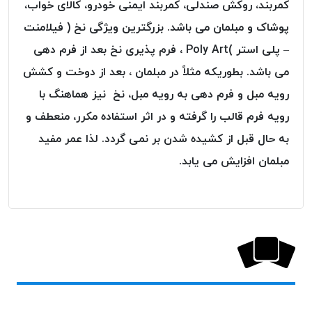
کمربند، روکش صندلی، کمربند ایمنی خودرو، کالای خواب،
پلاس
پوشاک و مبلمان می باشد. بزرگترین ویژگی نخ ( فیلامنت
PPLUS
– پلی استر )Poly Art ، فرم پذیری نخ بعد از فرم دهی
نخ
توری
می باشد. بطوریکه مثلاً در مبلمان ، بعد از دوخت و کشش
پلیسه
رویه مبل و فرم دهی به رویه مبل، نخ نیز هماهنگ با
بتا
رویه فرم قالب را گرفته و در اثر استفاده مکرر، منعطف و
KORD
به حال قبل از کشیده شدن بر نمی گردد. لذا عمر مفید
BETA
مبلمان افزایش می یابد.
دوک
های
متراژ
پایین
امگا
OMEGA
ونتو
VENTO
پارما