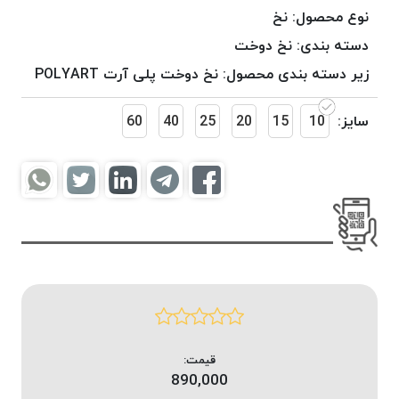
موم
نوع محصول:
نخ
خورده
دسته بندی:
نخ دوخت
کُرد
زیر دسته بندی محصول:
نخ دوخت پلی آرت POLYART
KORD
نخ
سایز:
10
15
20
25
40
60
بافت
موم
خورده
امگا
OMEGA
نخ بافت
موم
خورده
میلانو
MILANO
نخ
قیمت:
بافت
890,000
موم