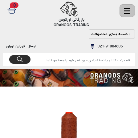
0
✖
بازرگانی اورانوس
ORANOOS TRADING
دسته بندی محصولات
نخ
نخ
021-91004606
ارسال
تهران/ تهران
دوخت
رنگ و
واکس
نخ دوخت
اکوسپون
پرایمر
EKOSPUNE
چسب
نخ دوخت
پلی آرت
بند
POLYART
کفش
نخ
ملزومات
دوخت
گاردا
قدک
GARDA
نخ