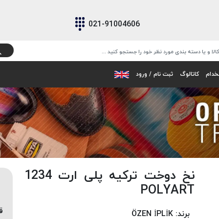
021-91004606
خدام
کاتالوگ
ثبت نام / ورود
نخ دوخت ترکیه پلی ارت 1234
POLYART
ق
برند:
ÖZEN İPLİK