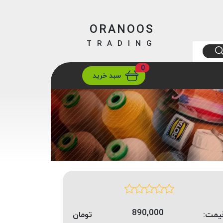
ORANOOS
TRADING
0
ارسال
تهران/ تهران
سبد خرید
890,000
یمت:
تومان