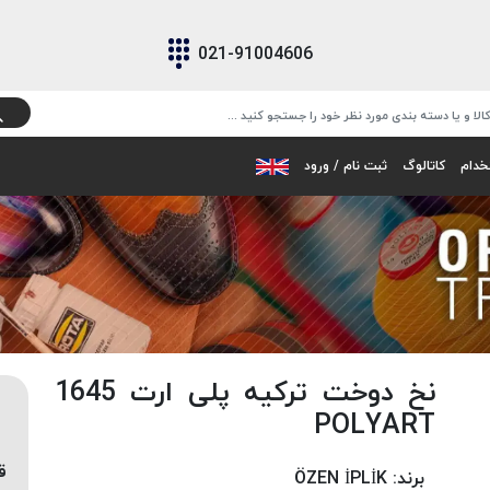
021-91004606
خدام
کاتالوگ
ثبت نام / ورود
نخ دوخت ترکیه پلی ارت 1645
POLYART
ق
برند:
ÖZEN İPLİK