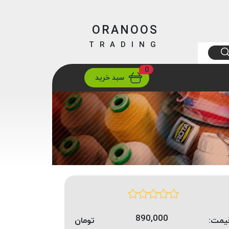
ORANOOS
TRADING
0
ارسال
تهران/ تهران
سبد خرید
890,000
یمت:
تومان