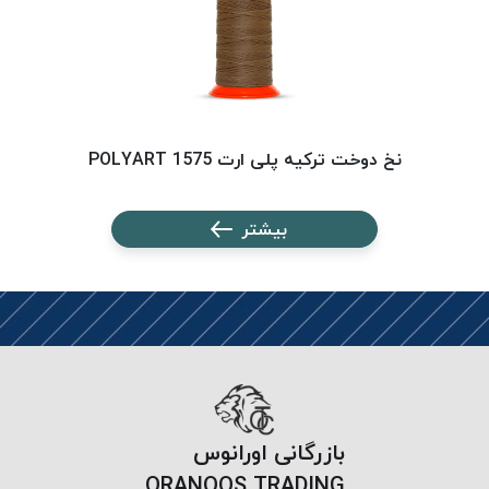
بافت
بدون
موم
کُرد
KORD
نخ
نخ دوخت ترکیه پلی ارت 1575 POLYART
توری
پلیسه
بیشتر
نخ
توری
پلیسه
کرد
KORD
OMEGA
نخ
توری
بازرگانی اورانوس
پلیسه
ORANOOS TRADING
پی