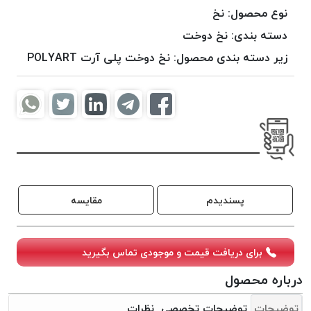
موم
نوع محصول:
نخ
خورده
دسته بندی:
نخ دوخت
کُرد
زیر دسته بندی محصول:
نخ دوخت پلی آرت POLYART
KORD
نخ
بافت
موم
خورده
امگا
OMEGA
نخ بافت
پسندیدم
مقایسه
موم
خورده
میلانو
برای دریافت قیمت و موجودی تماس بگیرید
MILANO
نخ
درباره محصول
بافت
توضیحات
توضیحات تخصصی
نظرات
موم