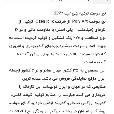
خورده
نخ دوخت ترکیه پلی ارت 5371
لیمکس
LIMAX
نخ دوخت Poly Art از شرکت Ozen iplik ترکیه، از
نخ
تارهای (فیلامنت – پلی استر) با مقاومت عالی و در ۱۶
بافت
نوع ضخامت و ۲۲۰ رنگ تشکیل و تولید گردیده است. به
موم
جهت اعمال سرعت بیشتردرچرخهای کامپیوتری و امروزی
خورده
تریشه
که دارای سرعت بالا می باشند به نوعی روغن آغشته
امگا
گردیده است.
OMEGA
این محصول به ۳۵ کشور جهان صادر و در ۶ کشور ازجمله
نخ
ایران دارای نمایندگی فروش می باشد. عمده ترین
بافت
بدون
صنایعی که در جهان و ایران تولیدات این کارخانه را
موم
خریداری می کنند عبارتند از : صنایع تولید کیف، کفش،
نخ
کمربند، روکش صندلی، کمربند ایمنی خودرو، کالای خواب،
بافت
بدون
پوشاک و مبلمان می باشد. بزرگترین ویژگی نخ ( فیلامنت