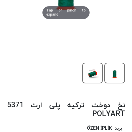
دوخت
Tap or pinch to
کومو
expand
COMO
نخ
دوخت
دلتا
DELTA
نخ
دوخت
اکو
E.K.O
نخ
بافت
نخ دوخت ترکیه پلی ارت 5371
موم
خورده
POLYART
نخ
بافت
برند:
ÖZEN İPLİK