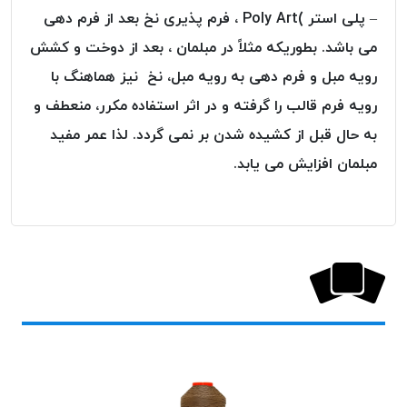
موم پی
– پلی استر )Poly Art ، فرم پذیری نخ بعد از فرم دهی
پلاس
می باشد. بطوریکه مثلاً در مبلمان ، بعد از دوخت و کشش
PPLUS
رویه مبل و فرم دهی به رویه مبل، نخ نیز هماهنگ با
نخ
رویه فرم قالب را گرفته و در اثر استفاده مکرر، منعطف و
بافت
بدون
به حال قبل از کشیده شدن بر نمی گردد. لذا عمر مفید
موم
مبلمان افزایش می یابد.
زتا
KORD
ZETA
نخ
بافت
بدون
موم
امگا
OMEGA
نخ