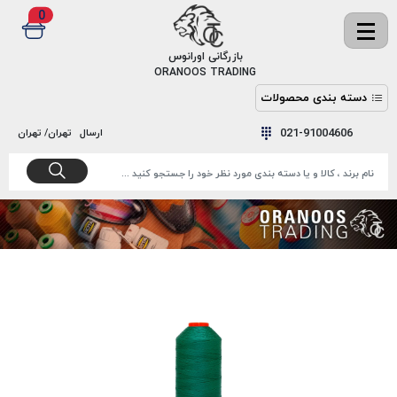
0
✖
بازرگانی اورانوس
ORANOOS TRADING
دسته بندی محصولات
نخ
نخ
021-91004606
ارسال
تهران/ تهران
دوخت
رنگ و
واکس
نخ دوخت
اکوسپون
پرایمر
EKOSPUNE
چسب
نخ دوخت
پلی آرت
بند
POLYART
کفش
نخ
ملزومات
دوخت
گاردا
قدک
GARDA
نخ