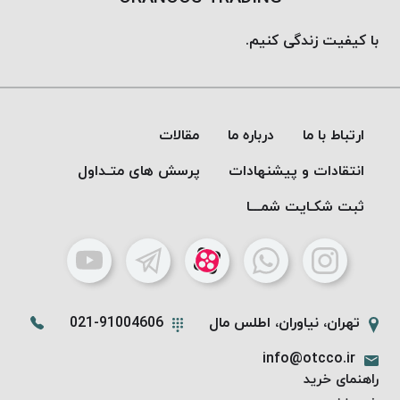
پلاس
با کیفیت زندگی کنیم.
PPLUS
نخ
توری
پلیسه
ارتباط با ما
درباره ما
مقالات
بتا
KORD
انتقادات و پیشنهادات
پرسش های متـداول
BETA
ثبت شکـایت شمـــا
دوک
های
متراژ
پایین
امگا
OMEGA
تهران، نیاوران، اطلس مال
021-91004606
ونتو
info@otcco.ir
VENTO
راهنمای خرید
پارما