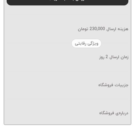
موم پی
پلاس
PPLUS
نخ
هزینه ارسال
230,000
تومان
بافت
بدون
ویژگی رقابتی
موم
زمان ارسال
2
روز
زتا
KORD
ZETA
نخ
جزییات فروشگاه
بافت
بدون
موم
درباره‌ی فروشگاه
امگا
OMEGA
نخ