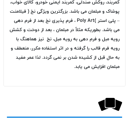
کمربند، روکش صندلی، کمربند ایمنی خودرو، کالای خواب،
پلاس
پوشاک و مبلمان می باشد. بزرگترین ویژگی نخ ( فیلامنت
PPLUS
– پلی استر )Poly Art ، فرم پذیری نخ بعد از فرم دهی
نخ
توری
می باشد. بطوریکه مثلاً در مبلمان ، بعد از دوخت و کشش
پلیسه
رویه مبل و فرم دهی به رویه مبل، نخ نیز هماهنگ با
بتا
رویه فرم قالب را گرفته و در اثر استفاده مکرر، منعطف و
KORD
به حال قبل از کشیده شدن بر نمی گردد. لذا عمر مفید
BETA
مبلمان افزایش می یابد.
دوک
های
متراژ
پایین
امگا
OMEGA
ونتو
VENTO
پارما