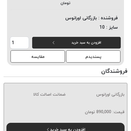
تومان
خورده
لیمکس
فروشنده :
بازرگانی اورانوس
LIMAX
سایز :
10
نخ
بافت
افزودن به سبد خرید
موم
خورده
پسندیدم
مقایسه
تریشه
امگا
فروشندگان
OMEGA
نخ
بافت
بازرگانی اورانوس
ضمانت اصالت کالا
بدون
موم
نخ
قیمت:
890,000
تومان
بافت
بدون
افزودن به سبد خرید