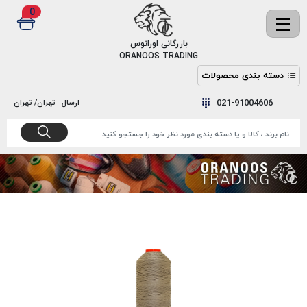
0
✖
بازرگانی اورانوس
ORANOOS TRADING
دسته بندی محصولات
نخ
نخ
021-91004606
ارسال
تهران/ تهران
دوخت
رنگ و
واکس
نخ دوخت
اکوسپون
پرایمر
EKOSPUNE
چسب
نخ دوخت
پلی آرت
بند
POLYART
کفش
نخ
ملزومات
دوخت
گاردا
قدک
GARDA
نخ