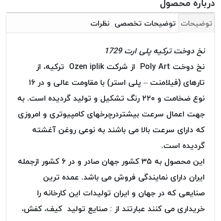
درباره محصول
بافت
بدون
توضیحات
توضیحات تخصصی
نظرات
موم
کُرد
نخ دوخت ترکیه پلی ارت 1729
KORD
نخ دوخت Poly Art از شرکت Ozen iplik ترکیه، از
نخ
توری
تارهای (فیلامنت – پلی استر) با مقاومت عالی و در ۱۶
پلیسه
نوع ضخامت و ۲۲۰ رنگ تشکیل و تولید گردیده است. به
نخ
جهت اعمال سرعت بیشتردرچرخهای کامپیوتری و امروزی
توری
که دارای سرعت بالا می باشند به نوعی روغن آغشته
پلیسه
کرد
گردیده است.
KORD
این محصول به ۳۵ کشور جهان صادر و در ۶ کشور ازجمله
OMEGA
ایران دارای نمایندگی فروش می باشد. عمده ترین
نخ
صنایعی که در جهان و ایران تولیدات این کارخانه را
توری
پلیسه
خریداری می کنند عبارتند از : صنایع تولید کیف، کفش،
پی