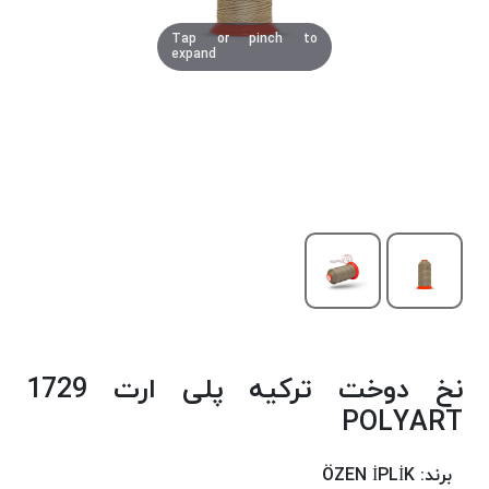
دوخت
Tap or pinch to
کومو
expand
COMO
نخ
دوخت
دلتا
DELTA
نخ
دوخت
اکو
E.K.O
نخ
بافت
نخ دوخت ترکیه پلی ارت 1729
موم
خورده
POLYART
نخ
بافت
برند:
ÖZEN İPLİK