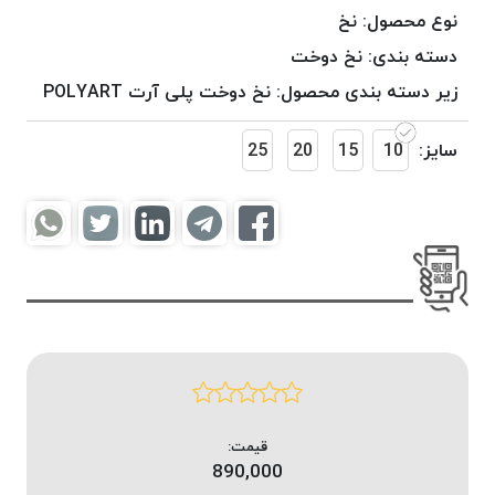
موم
نوع محصول:
نخ
خورده
دسته بندی:
نخ دوخت
کُرد
زیر دسته بندی محصول:
نخ دوخت پلی آرت POLYART
KORD
نخ
سایز:
10
15
20
25
بافت
موم
خورده
امگا
OMEGA
نخ بافت
موم
خورده
میلانو
MILANO
نخ
قیمت:
بافت
890,000
موم