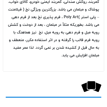
کمربند، روکش صندلی، کمربند ایمنی خودرو، کالای خواب،
پلاس
پوشاک و مبلمان می باشد. بزرگترین ویژگی نخ ( فیلامنت
PPLUS
– پلی استر )Poly Art ، فرم پذیری نخ بعد از فرم دهی
نخ
توری
می باشد. بطوریکه مثلاً در مبلمان ، بعد از دوخت و کشش
پلیسه
رویه مبل و فرم دهی به رویه مبل، نخ نیز هماهنگ با
بتا
رویه فرم قالب را گرفته و در اثر استفاده مکرر، منعطف و
KORD
به حال قبل از کشیده شدن بر نمی گردد. لذا عمر مفید
BETA
مبلمان افزایش می یابد.
دوک
های
متراژ
پایین
امگا
OMEGA
ونتو
VENTO
پارما