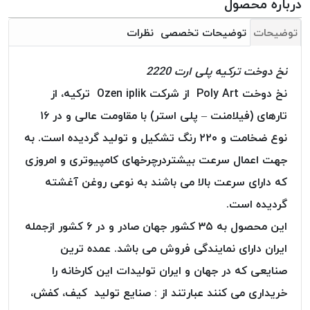
درباره محصول
بافت
بدون
توضیحات
توضیحات تخصصی
نظرات
موم
کُرد
نخ دوخت ترکیه پلی ارت 2220
KORD
نخ دوخت Poly Art از شرکت Ozen iplik ترکیه، از
نخ
توری
تارهای (فیلامنت – پلی استر) با مقاومت عالی و در ۱۶
پلیسه
نوع ضخامت و ۲۲۰ رنگ تشکیل و تولید گردیده است. به
نخ
جهت اعمال سرعت بیشتردرچرخهای کامپیوتری و امروزی
توری
که دارای سرعت بالا می باشند به نوعی روغن آغشته
پلیسه
کرد
گردیده است.
KORD
این محصول به ۳۵ کشور جهان صادر و در ۶ کشور ازجمله
OMEGA
ایران دارای نمایندگی فروش می باشد. عمده ترین
نخ
صنایعی که در جهان و ایران تولیدات این کارخانه را
توری
پلیسه
خریداری می کنند عبارتند از : صنایع تولید کیف، کفش،
پی