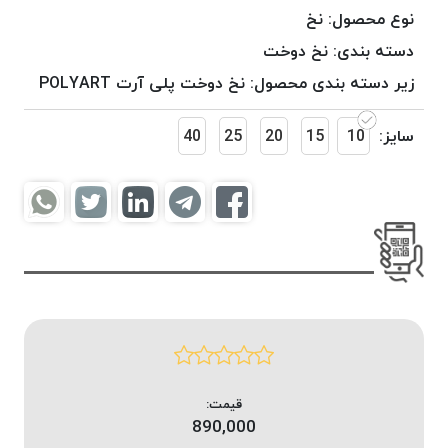
موم
نوع محصول:
نخ
خورده
دسته بندی:
نخ دوخت
کُرد
زیر دسته بندی محصول:
نخ دوخت پلی آرت POLYART
KORD
نخ
سایز:
10
15
20
25
40
بافت
موم
خورده
امگا
OMEGA
نخ بافت
موم
خورده
میلانو
MILANO
نخ
قیمت:
بافت
890,000
موم