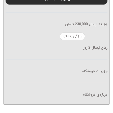
موم پی
پلاس
PPLUS
نخ
هزینه ارسال
230,000
تومان
بافت
بدون
ویژگی رقابتی
موم
زمان ارسال
2
روز
زتا
KORD
ZETA
نخ
جزییات فروشگاه
بافت
بدون
موم
درباره‌ی فروشگاه
امگا
OMEGA
نخ