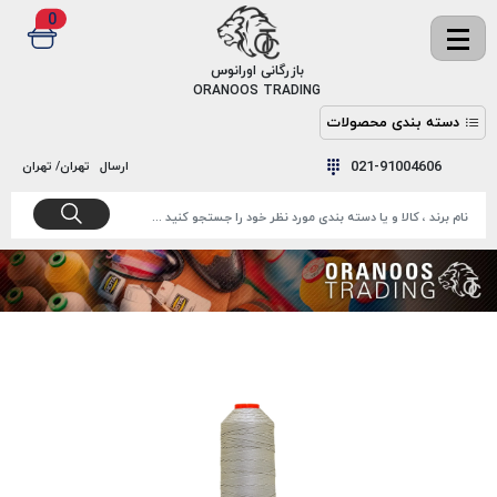
0
✖
بازرگانی اورانوس
ORANOOS TRADING
دسته بندی محصولات
نخ
نخ
021-91004606
ارسال
تهران/ تهران
دوخت
رنگ و
واکس
نخ دوخت
اکوسپون
پرایمر
EKOSPUNE
چسب
نخ دوخت
پلی آرت
بند
POLYART
کفش
نخ
ملزومات
دوخت
گاردا
قدک
GARDA
نخ