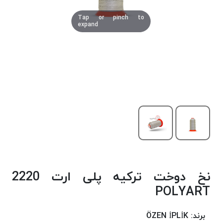
دوخت
Tap or pinch to
کومو
expand
COMO
نخ
دوخت
دلتا
DELTA
نخ
دوخت
اکو
E.K.O
نخ
بافت
نخ دوخت ترکیه پلی ارت 2220
موم
خورده
POLYART
نخ
بافت
برند:
ÖZEN İPLİK