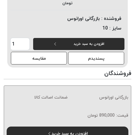
تومان
خورده
لیمکس
فروشنده :
بازرگانی اورانوس
LIMAX
سایز :
10
نخ
بافت
افزودن به سبد خرید
موم
خورده
پسندیدم
مقایسه
تریشه
امگا
فروشندگان
OMEGA
نخ
بافت
بازرگانی اورانوس
ضمانت اصالت کالا
بدون
موم
نخ
قیمت:
890,000
تومان
بافت
بدون
افزودن به سبد خرید