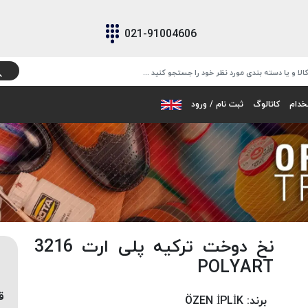
021-91004606
خدام
کاتالوگ
ثبت نام / ورود
نخ دوخت ترکیه پلی ارت 3216
POLYART
ق
برند:
ÖZEN İPLİK