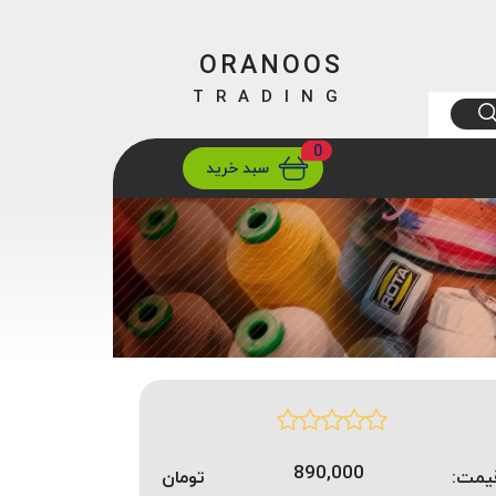
ORANOOS
TRADING
0
ارسال
تهران/ تهران
سبد خرید
890,000
یمت:
تومان