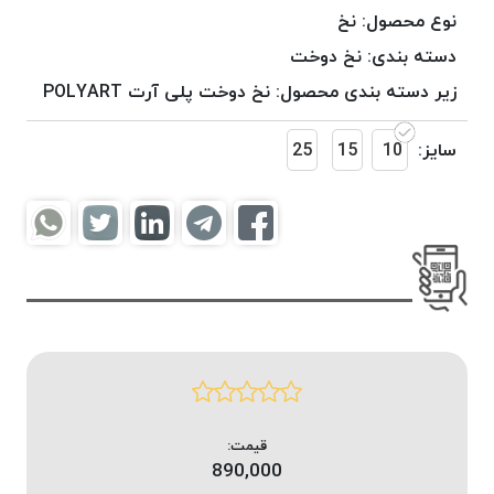
موم
نوع محصول:
نخ
خورده
دسته بندی:
نخ دوخت
کُرد
زیر دسته بندی محصول:
نخ دوخت پلی آرت POLYART
KORD
نخ
سایز:
10
15
25
بافت
موم
خورده
امگا
OMEGA
نخ بافت
موم
خورده
میلانو
MILANO
نخ
قیمت:
بافت
890,000
موم