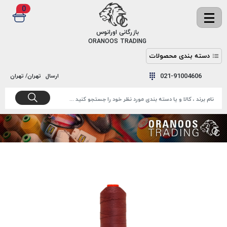
0
✖
بازرگانی اورانوس
ORANOOS TRADING
دسته بندی محصولات
نخ
نخ
021-91004606
ارسال
تهران/ تهران
دوخت
رنگ و
واکس
نخ دوخت
اکوسپون
پرایمر
EKOSPUNE
چسب
نخ دوخت
پلی آرت
بند
POLYART
کفش
نخ
ملزومات
دوخت
گاردا
قدک
GARDA
نخ