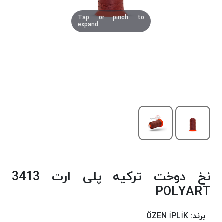
دوخت
Tap or pinch to
کومو
expand
COMO
نخ
دوخت
دلتا
DELTA
نخ
دوخت
اکو
E.K.O
نخ
بافت
نخ دوخت ترکیه پلی ارت 3413
موم
خورده
POLYART
نخ
بافت
برند:
ÖZEN İPLİK