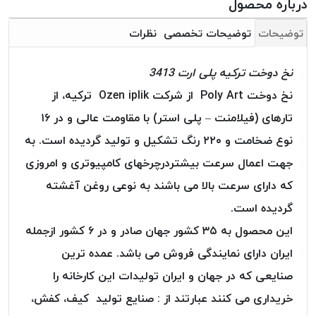
درباره محصول
بافت
بدون
توضیحات
توضیحات تخصصی
نظرات
موم
کُرد
نخ دوخت ترکیه پلی ارت 3413
KORD
نخ دوخت Poly Art از شرکت Ozen iplik ترکیه، از
نخ
توری
تارهای (فیلامنت – پلی استر) با مقاومت عالی و در ۱۶
پلیسه
نوع ضخامت و ۲۲۰ رنگ تشکیل و تولید گردیده است. به
نخ
جهت اعمال سرعت بیشتردرچرخهای کامپیوتری و امروزی
توری
که دارای سرعت بالا می باشند به نوعی روغن آغشته
پلیسه
کرد
گردیده است.
KORD
این محصول به ۳۵ کشور جهان صادر و در ۶ کشور ازجمله
OMEGA
ایران دارای نمایندگی فروش می باشد. عمده ترین
نخ
صنایعی که در جهان و ایران تولیدات این کارخانه را
توری
پلیسه
خریداری می کنند عبارتند از : صنایع تولید کیف، کفش،
پی