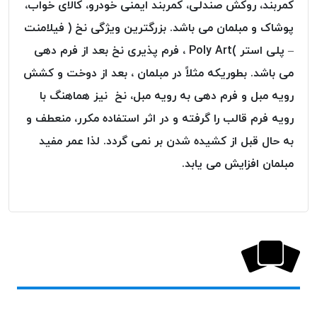
کمربند، روکش صندلی، کمربند ایمنی خودرو، کالای خواب،
پلاس
پوشاک و مبلمان می باشد. بزرگترین ویژگی نخ ( فیلامنت
PPLUS
– پلی استر )Poly Art ، فرم پذیری نخ بعد از فرم دهی
نخ
توری
می باشد. بطوریکه مثلاً در مبلمان ، بعد از دوخت و کشش
پلیسه
رویه مبل و فرم دهی به رویه مبل، نخ نیز هماهنگ با
بتا
رویه فرم قالب را گرفته و در اثر استفاده مکرر، منعطف و
KORD
به حال قبل از کشیده شدن بر نمی گردد. لذا عمر مفید
BETA
مبلمان افزایش می یابد.
دوک
های
متراژ
پایین
امگا
OMEGA
ونتو
VENTO
پارما