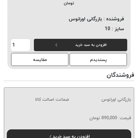
تومان
خورده
لیمکس
فروشنده :
بازرگانی اورانوس
LIMAX
سایز :
10
نخ
بافت
افزودن به سبد خرید
موم
خورده
پسندیدم
مقایسه
تریشه
امگا
فروشندگان
OMEGA
نخ
بافت
بازرگانی اورانوس
ضمانت اصالت کالا
بدون
موم
نخ
قیمت:
890,000
تومان
بافت
بدون
افزودن به سبد خرید