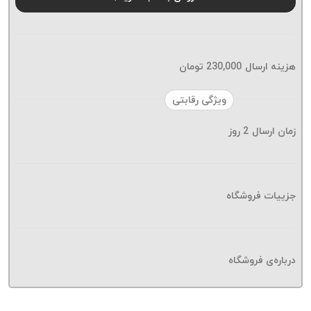
موم پی
پلاس
PPLUS
نخ
هزینه ارسال
230,000
تومان
بافت
بدون
ویژگی رقابتی
موم
زمان ارسال
2
روز
زتا
KORD
ZETA
نخ
جزییات فروشگاه
بافت
بدون
موم
درباره‌ی فروشگاه
امگا
OMEGA
نخ