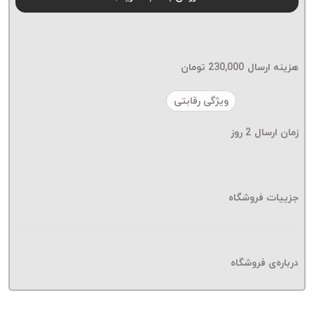
موم پی
پلاس
PPLUS
نخ
هزینه ارسال
230,000
تومان
بافت
بدون
ویژگی رقابتی
موم
زمان ارسال
2
روز
زتا
KORD
ZETA
نخ
جزییات فروشگاه
بافت
بدون
موم
درباره‌ی فروشگاه
امگا
OMEGA
نخ