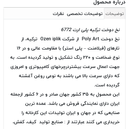
درباره محصول
بافت
بدون
توضیحات
توضیحات تخصصی
نظرات
موم
کُرد
نخ دوخت ترکیه پلی ارت 6772
KORD
نخ دوخت Poly Art از شرکت Ozen iplik ترکیه، از
نخ
توری
تارهای (فیلامنت – پلی استر) با مقاومت عالی و در ۱۶
پلیسه
نوع ضخامت و ۲۲۰ رنگ تشکیل و تولید گردیده است. به
نخ
جهت اعمال سرعت بیشتردرچرخهای کامپیوتری و امروزی
توری
که دارای سرعت بالا می باشند به نوعی روغن آغشته
پلیسه
کرد
گردیده است.
KORD
این محصول به ۳۵ کشور جهان صادر و در ۶ کشور ازجمله
OMEGA
ایران دارای نمایندگی فروش می باشد. عمده ترین
نخ
صنایعی که در جهان و ایران تولیدات این کارخانه را
توری
پلیسه
خریداری می کنند عبارتند از : صنایع تولید کیف، کفش،
پی