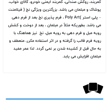
کمربند، روکش صندلی، کمربند ایمنی خودرو، کالای خواب،
پلاس
پوشاک و مبلمان می باشد. بزرگترین ویژگی نخ ( فیلامنت
PPLUS
– پلی استر )Poly Art ، فرم پذیری نخ بعد از فرم دهی
نخ
توری
می باشد. بطوریکه مثلاً در مبلمان ، بعد از دوخت و کشش
پلیسه
رویه مبل و فرم دهی به رویه مبل، نخ نیز هماهنگ با
بتا
رویه فرم قالب را گرفته و در اثر استفاده مکرر، منعطف و
KORD
به حال قبل از کشیده شدن بر نمی گردد. لذا عمر مفید
BETA
مبلمان افزایش می یابد.
دوک
های
متراژ
پایین
امگا
OMEGA
ونتو
VENTO
پارما