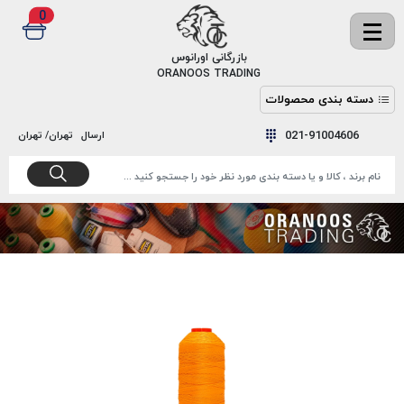
0
✖
بازرگانی اورانوس
ORANOOS TRADING
دسته بندی محصولات
نخ
نخ
021-91004606
ارسال
تهران/ تهران
دوخت
رنگ و
واکس
نخ دوخت
اکوسپون
پرایمر
EKOSPUNE
چسب
نخ دوخت
پلی آرت
بند
POLYART
کفش
نخ
ملزومات
دوخت
گاردا
قدک
GARDA
نخ