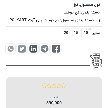
موم
نوع محصول:
نخ
خورده
دسته بندی:
نخ دوخت
کُرد
زیر دسته بندی محصول:
نخ دوخت پلی آرت POLYART
KORD
نخ
سایز:
10
15
20
بافت
موم
خورده
امگا
OMEGA
نخ بافت
موم
خورده
میلانو
MILANO
نخ
قیمت:
بافت
890,000
موم