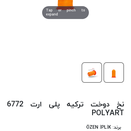
دوخت
Tap or pinch to
کومو
expand
COMO
نخ
دوخت
دلتا
DELTA
نخ
دوخت
اکو
E.K.O
نخ
بافت
نخ دوخت ترکیه پلی ارت 6772
موم
خورده
POLYART
نخ
بافت
برند:
ÖZEN İPLİK