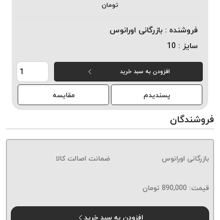
تومان
خورده
لیمکس
فروشنده :
بازرگانی اورانوس
LIMAX
سایز :
10
نخ
بافت
افزودن به سبد خرید
موم
خورده
پسندیدم
مقایسه
تریشه
امگا
فروشندگان
OMEGA
نخ
بافت
بازرگانی اورانوس
ضمانت اصالت کالا
بدون
موم
نخ
قیمت:
890,000
تومان
بافت
بدون
افزودن به سبد خرید