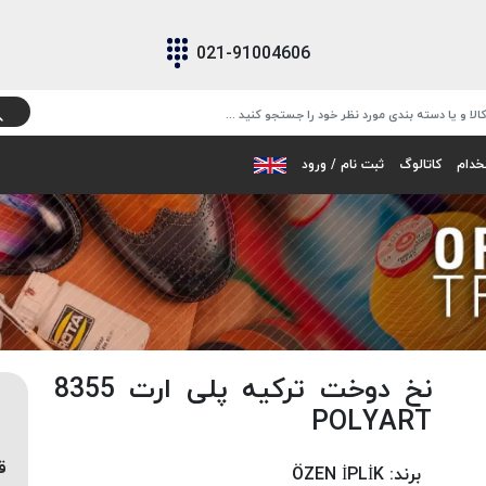
021-91004606
خدام
کاتالوگ
ثبت نام / ورود
نخ دوخت ترکیه پلی ارت 8355
POLYART
ق
برند:
ÖZEN İPLİK