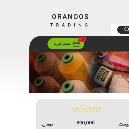
ORANOOS
TRADING
0
ارسال
تهران/ تهران
سبد خرید
890,000
یمت:
تومان