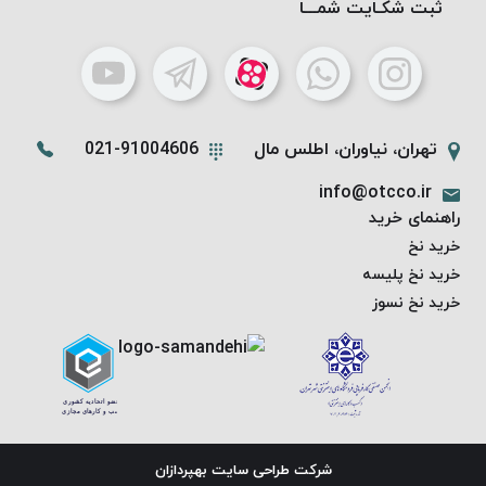
ثبت شکـایت شمـــا
پلاس
PPLUS
نخ
توری
پلیسه
تهران، نیاوران، اطلس مال
021-91004606
بتا
info@otcco.ir
KORD
راهنمای خرید
BETA
خرید نخ
دوک
خرید نخ پلیسه
های
متراژ
خرید نخ نسوز
پایین
امگا
OMEGA
ونتو
VENTO
پارما
شرکت طراحی سایت
بهپردازان