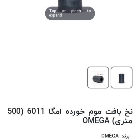
دوخت
Tap or pinch to
کومو
expand
COMO
نخ
دوخت
دلتا
DELTA
نخ
دوخت
اکو
E.K.O
نخ
بافت
نخ بافت موم خورده امگا 6011 (500
موم
خورده
متری) OMEGA
نخ
بافت
برند:
OMEGA