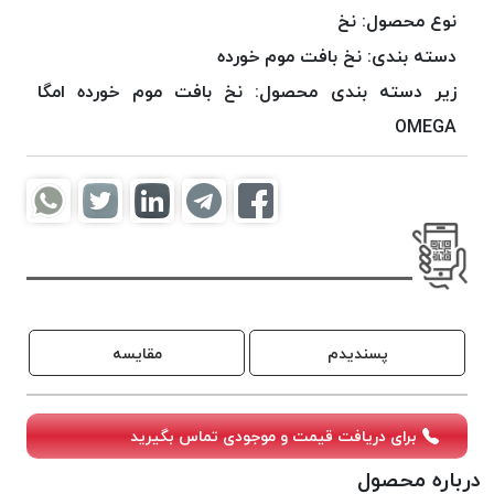
موم
نوع محصول:
نخ
خورده
دسته بندی:
نخ بافت موم خورده
کُرد
زیر دسته بندی محصول:
نخ بافت موم خورده امگا
KORD
نخ
OMEGA
بافت
موم
خورده
امگا
OMEGA
نخ بافت
موم
خورده
پسندیدم
مقایسه
میلانو
MILANO
برای دریافت قیمت و موجودی تماس بگیرید
نخ
بافت
درباره محصول
موم