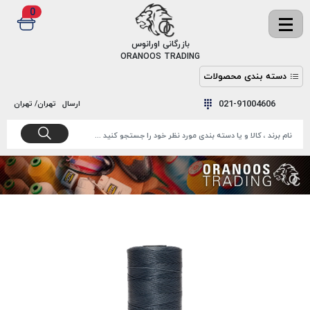
0
✖
بازرگانی اورانوس
ORANOOS TRADING
دسته بندی محصولات
نخ
نخ
021-91004606
ارسال
تهران/ تهران
دوخت
رنگ و
واکس
نخ دوخت
اکوسپون
پرایمر
EKOSPUNE
چسب
نخ دوخت
پلی آرت
بند
POLYART
کفش
نخ
ملزومات
دوخت
گاردا
قدک
GARDA
نخ