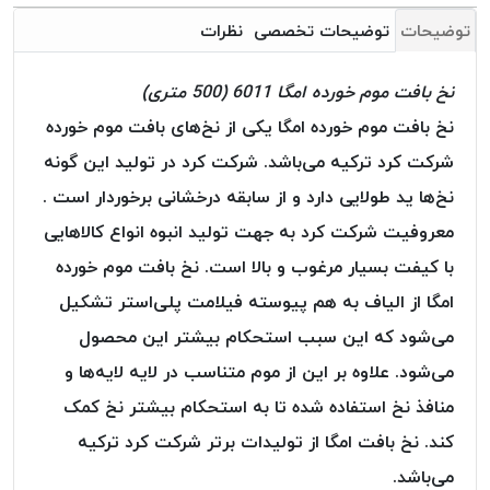
خورده
توضیحات
توضیحات تخصصی
نظرات
لیمکس
LIMAX
نخ بافت موم خورده امگا 6011 (500 متری)
نخ
نخ بافت موم خورده امگا یکی از نخ‌های بافت موم خورده
بافت
شرکت کرد ترکیه می‌باشد. شرکت کرد در تولید این گونه
موم
نخ‌ها ید طولایی دارد و از سابقه درخشانی برخوردار است .
خورده
تریشه
معروفیت شرکت کرد به جهت تولید انبوه انواع کالاهایی
امگا
با کیفت بسیار مرغوب و بالا است. نخ بافت موم خورده
OMEGA
امگا از الیاف به هم پیوسته فیلامت پلی‌استر تشکیل
نخ
می‌شود که این سبب استحکام بیشتر این محصول
بافت
بدون
می‌شود. علاوه بر این از موم متناسب در لایه لایه‌ها و
موم
منافذ نخ استفاده شده تا به استحکام بیشتر نخ کمک
نخ
کند. نخ بافت امگا از تولیدات برتر شرکت کرد ترکیه
بافت
بدون
می‌باشد.