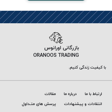
بافت
بدون
موم
کُرد
KORD
نخ
توری
پلیسه
بازرگانی اورانوس
نخ
ORANOOS TRADING
توری
پلیسه
با کیفیت زندگی کنیم.
کرد
KORD
OMEGA
نخ
ارتباط با ما
درباره ما
مقالات
توری
انتقادات و پیشنهادات
پرسش های متـداول
پلیسه
پی