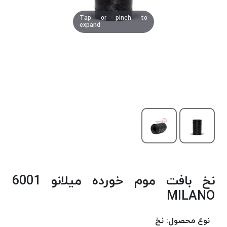
دوخت
Tap or pinch to
کومو
expand
COMO
نخ
دوخت
دلتا
DELTA
نخ
دوخت
اکو
E.K.O
نخ
بافت
نخ بافت موم خورده میلانو 6001
موم
خورده
MILANO
نخ
بافت
نوع محصول:
نخ