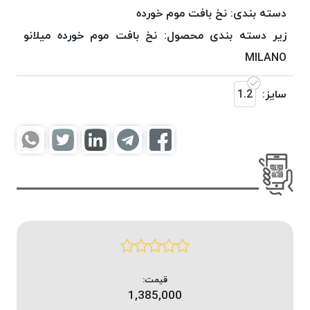
موم
دسته بندی:
نخ بافت موم خورده
خورده
زیر دسته بندی محصول:
نخ بافت موم خورده میلانو
کُرد
MILANO
KORD
نخ
سایز:
1.2
بافت
موم
خورده
امگا
OMEGA
نخ بافت
موم
خورده
میلانو
MILANO
نخ
قیمت:
بافت
1,385,000
موم