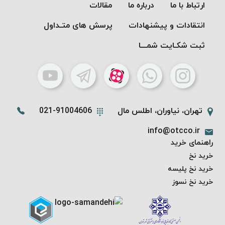
PARMA
ارتباط با ما
درباره ما
مقالات
نخ
انتقادات و پیشنهادات
پرسش های متـداول
دستبندی
DOVE
ثبت شکـایت شمـــا
نخ گلدوزی
FILKRISTAL
نخ
نسوز
Meta-
تهران، نیاوران، اطلس مال
021-91004606
Aramid
info@otcco.ir
&
راهنمای خرید
Para-
خرید نخ
Aramid
خرید نخ پلیسه
خرید نخ نسوز