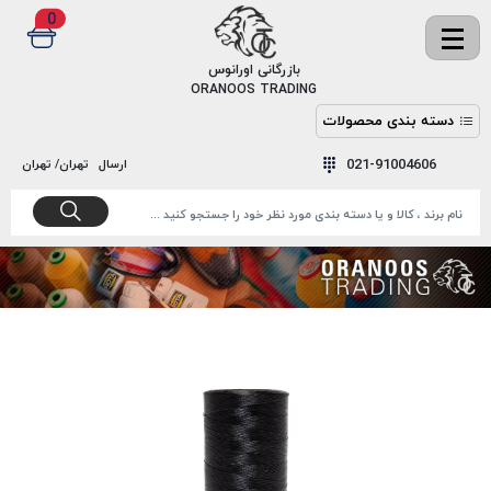
0
✖
بازرگانی اورانوس
ORANOOS TRADING
دسته بندی محصولات
نخ
نخ
021-91004606
ارسال
تهران/ تهران
دوخت
رنگ و
واکس
نخ دوخت
اکوسپون
پرایمر
EKOSPUNE
چسب
نخ دوخت
پلی آرت
بند
POLYART
کفش
نخ
ملزومات
دوخت
گاردا
قدک
GARDA
نخ