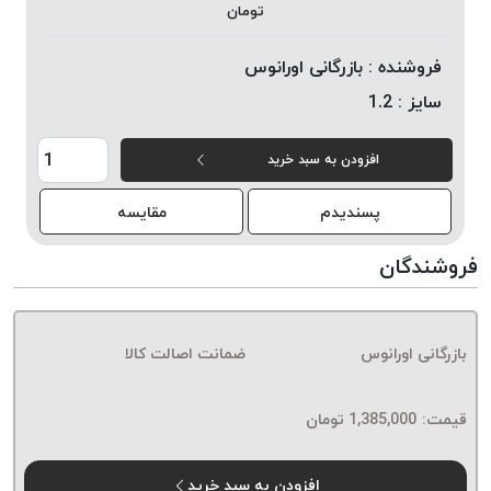
تومان
خورده
لیمکس
فروشنده :
بازرگانی اورانوس
LIMAX
سایز :
1.2
نخ
بافت
افزودن به سبد خرید
موم
خورده
پسندیدم
مقایسه
تریشه
امگا
فروشندگان
OMEGA
نخ
بافت
بازرگانی اورانوس
ضمانت اصالت کالا
بدون
موم
نخ
قیمت:
1,385,000
تومان
بافت
بدون
افزودن به سبد خرید