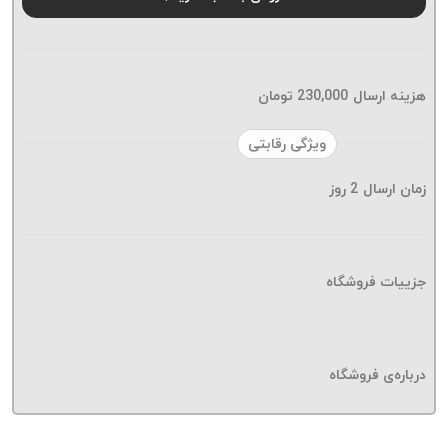
موم پی
پلاس
PPLUS
نخ
هزینه ارسال
230,000
تومان
بافت
بدون
ویژگی رقابتی
موم
زمان ارسال
2
روز
زتا
KORD
ZETA
نخ
جزییات فروشگاه
بافت
بدون
موم
درباره‌ی فروشگاه
امگا
OMEGA
نخ