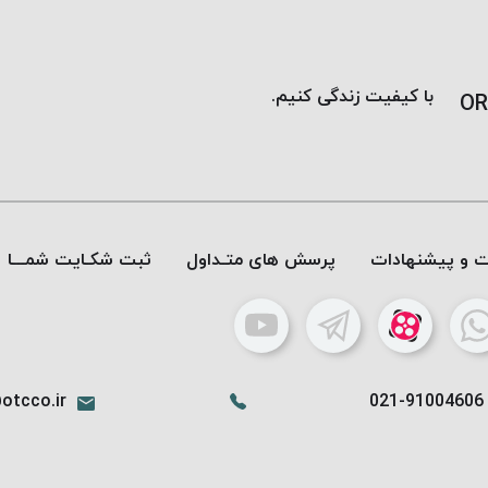
با کیفیت زندگی کنیم.
OR
ات و پیشنهادات
پرسش های متـداول
ثبت شکـایت شمـــا
otcco.ir
021-91004606