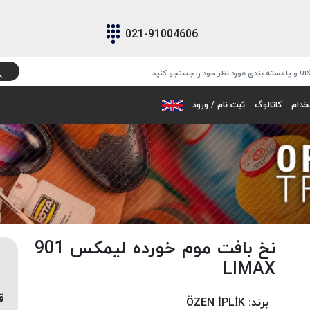
021-91004606
خدام
کاتالوگ
ثبت نام / ورود
نخ بافت موم خورده لیمکس 901
LIMAX
ق
برند:
ÖZEN İPLİK