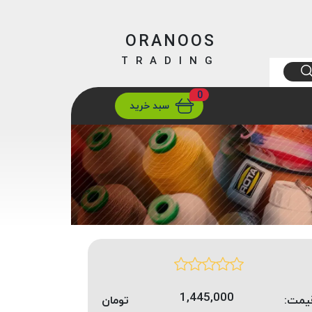
ORANOOS
TRADING
0
ارسال
تهران/ تهران
سبد خرید
1,445,000
یمت:
تومان