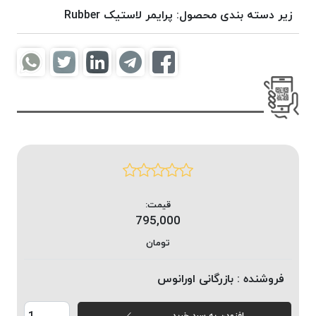
موم
زیر دسته بندی محصول:
پرایمر لاستیک Rubber
خورده
کُرد
KORD
نخ
بافت
موم
خورده
امگا
OMEGA
نخ بافت
قیمت:
موم
795,000
خورده
میلانو
تومان
MILANO
فروشنده :
بازرگانی اورانوس
نخ
بافت
موم
افزودن به سبد خرید