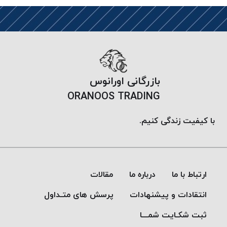
پلاس
PPLUS
نخ
توری
پلیسه
بتا
بازرگانی اورانوس
KORD
ORANOOS TRADING
BETA
دوک
با کیفیت زندگی کنیم.
های
متراژ
پایین
امگا
ارتباط با ما
درباره ما
مقالات
OMEGA
ونتو
انتقادات و پیشنهادات
پرسش های متـداول
VENTO
ثبت شکـایت شمـــا
پارما