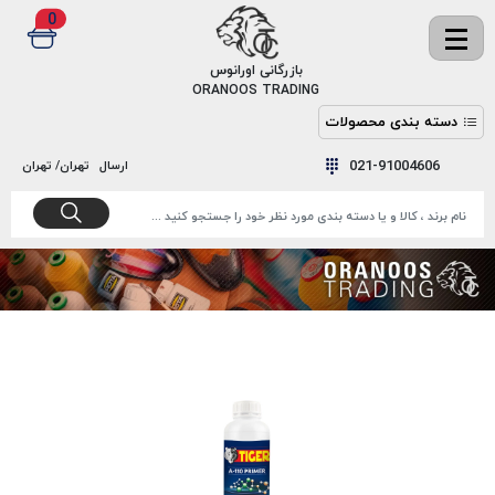
0
✖
بازرگانی اورانوس
ORANOOS TRADING
دسته بندی محصولات
نخ
نخ
021-91004606
ارسال
تهران/ تهران
دوخت
رنگ و
واکس
نخ دوخت
اکوسپون
پرایمر
EKOSPUNE
چسب
نخ دوخت
پلی آرت
بند
POLYART
کفش
نخ
ملزومات
دوخت
گاردا
قدک
GARDA
نخ