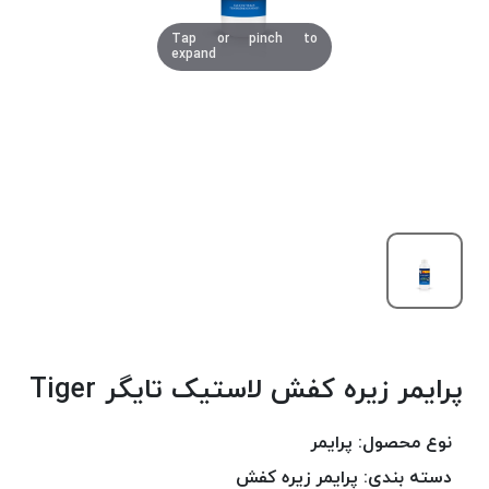
دوخت
Tap or pinch to
کومو
expand
COMO
نخ
دوخت
دلتا
DELTA
نخ
دوخت
اکو
E.K.O
نخ
بافت
پرایمر زیره کفش لاستیک تایگر Tiger
موم
خورده
نخ
نوع محصول:
پرایمر
بافت
دسته بندی:
پرایمر زیره کفش