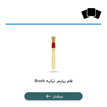
بافت
بدون
موم
کُرد
KORD
نخ
توری
پلیسه
نخ
توری
پلیسه
کرد
KORD
قلم پرایمر ترکیه Brush
OMEGA
نخ
توری
بیشتر
پلیسه
پی