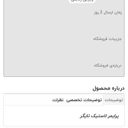
موم پی
پلاس
زمان ارسال
2
روز
PPLUS
نخ
بافت
جزییات فروشگاه
بدون
موم
زتا
KORD
درباره‌ی فروشگاه
ZETA
نخ
بافت
درباره محصول
بدون
توضیحات
توضیحات تخصصی
نظرات
موم
امگا
OMEGA
پرایمر لاستیک تایگر
نخ