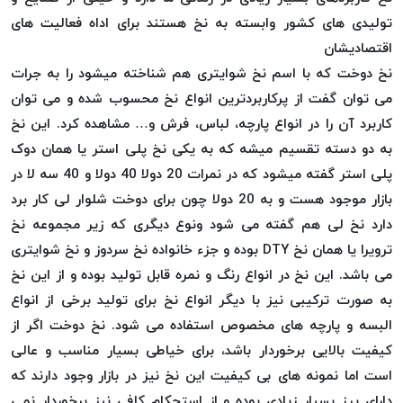
موم
تولیدی های کشور وابسته به نخ هستند برای اداه فعالیت های
خورده
اقتصادیشان
کُرد
نخ دوخت که با اسم نخ شوایتری هم شناخته میشود را به جرات
KORD
می توان گفت از پرکاربردترین انواع نخ محسوب شده و می توان
نخ
بافت
کاربرد آن را در انواع پارچه، لباس، فرش و… مشاهده کرد. این نخ
موم
به دو دسته تقسیم میشه که به یکی نخ پلی استر یا همان دوک
خورده
پلی استر گفته میشود که در نمرات 20 دولا 40 دولا و 40 سه لا در
امگا
بازار موجود هست و به 20 دولا چون برای دوخت شلوار لی کار برد
OMEGA
دارد نخ لی هم گفته می شود ونوع دیگری که زیر مجموعه نخ
نخ بافت
ترویرا یا همان نخ DTY بوده و جزء خانواده نخ سردوز و نخ شوایتری
موم
می باشد. این نخ در انواع رنگ و نمره قابل تولید بوده و از این نخ
خورده
به صورت ترکیبی نیز با دیگر انواع نخ برای تولید برخی از انواع
میلانو
البسه و پارچه های مخصوص استفاده می شود. نخ دوخت اگر از
MILANO
کیفیت بالایی برخوردار باشد، برای خیاطی بسیار مناسب و عالی
نخ
است اما نمونه های بی کیفیت این نخ نیز در بازار وجود دارند که
بافت
دارای پرز بسیار زیادی بوده و از استحکام کافی نیز برخوردار نمی
موم