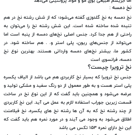
اما ابریشم طبیعی بوی مو و مواد پروتئینی می‌دهد
پلاس
نخ دمسه :
PPLUS
نخ دمسه به نخ گلدوزی گفته می‌شود؛ که از شش رشته نخ در هم
نخ
تنیده شده ساخته شده است. این شش رشته نخ را می‌توان به
توری
راحتی از هم جدا کرد. جنس اصلی نخ‌های دمسه از پنبه است اما
پلیسه
می‌تواند از جنس‌های ریون، پلی استر و. . هم ساخته شود. در
بتا
کشور ما، بیشتر نخ‌های دمسه وارداتی هستند. بهترین نوع نخ
KORD
دمسه، فرانسوی است
BETA
نخ ترویرا چیست؟
دوک
جنس نخ ترویرا که بسیار نخ کاربردی هم می باشد از الیاف یکسره
های
متراژ
پلی استر هست و به طور معمول از دو رنگ سفید و مشکی تولید و
پایین
عرضه می‌شود و همچنین باید گفت که از این نوع نخ در ساخت
امگا
قسمت زیرین جوراب استفاده لازم به عمل می آید. این نخ کاربردی
OMEGA
از چند رشته نخ که به آن ها رشته نخ های یکسره، نخ فیلامنت
ونتو
اطلاق می‌شود به وجود می آیند و در مورد نمره هم باید گفت که
VENTO
این نخ دارای نمره ۱۵۳ تکس می باشد
پارما