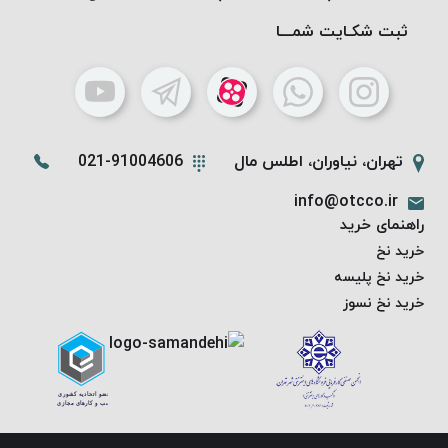
ثبت شکـایت شمـــا
تهران، نیاوران، اطلس مال
021-91004606
info@otcco.ir
راهنمای خرید
خرید نخ
خرید نخ پلیسه
خرید نخ نسوز