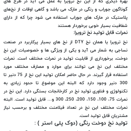
بهره دیگری که از این نخ ترویرا به عمل می آید در طرح های
PARMA
گوناگون جوراب و رنگی در مارک می باشد و گاهی اوقات از نخ‌های
نخ
پلاستیک در مارک های جوراب استفاده می شود چرا که از دارای
دستبندی
DOVE
شفافیت بسیار خوبی برخوردار هستند
نمرات قابل تولید نخ ترویرا:
نخ گلدوزی
FILKRISTAL
نخ ترویرا یا همان نخ DTY از نخ های بسیار پرکاربرد در صنعت
نخ
نساجی به شمار می آید و یکی از ویژگی ها و خصوصیات این نخ
نسوز
دوخت، برخورداری از قابلیت تولید در نمرات مختلف است. نمرات
Meta-
مختلف این نخ می توانند برای موارد و مصارف مختلف مورد
Aramid
استفاده قرار گیرند. در حال حاضر امکان تولید این نخ از 75 دنیر تا
&
300 دنیر وجود دارد که البته این موضوع تا حدود زیادی به
Para-
تکنولوژی و فناوری تولید نخ در کارخانجات بستگی دارد. این نخ در
Aramid
نمرات 75، 100، 150، 200، 250، 300 و… قابل تولید است. البته
نمرات مختلف این نخ در تعداد فیلامنت مختلف و برحسب نیاز
مشتریان قابل تولید است.
تولید نخ دوخت رنگی (دوک پلی استر ) :