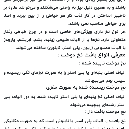
باشند و به همین دلیل نیز به راحتی می‌شکنند و می‌توانند علاوه بر
خورده
لیمکس
تاخییر انداختن در کار لذت کار هر خیاطی را از بین ببرند و اصلا
LIMAX
برای خیاطی مناسب نمی باشند.
نخ
هر نوع نخ دارای ویژگی‌های خاصی است و در چرخ خیاطی رفتار
بافت
متفاوتی دارد. نخ‌ها یا از الیاف طبیعی (پنبه، پشم، ابریشم، پارچه)
موم
یا الیاف مصنوعی (ریون، پلی استر، نایلون) ساخته می‌شوند.
خورده
معرفی انواع بافت نخ دوخت :
تریشه
نخ دوخت تابیده شده :
امگا
الیاف اصلی پنبه‌ای یا پلی استر را به صورت نخ‌های تکی ریسیده و
OMEGA
سپس بهم می‌پیچانند
نخ
نخ دوخت ریسیده شده به صورت مغزی :
بافت
بدون
الیاف اصلی نخ پنبه‌ای یا پلی استر تابیده شده، به دور الیاف پلی
موم
استر رشته‌ای پیچیده می‌شوند
نخ
نخ دوخت بافت دار :
بافت
نخ بافت‌دار، الیاف پلی استر یا نایلونی است که به صورت مکانیکی
بدون
بافته شده‌اند تا نخ را کش‌سان و پشمالو کند. تکسچر کردن نخ،