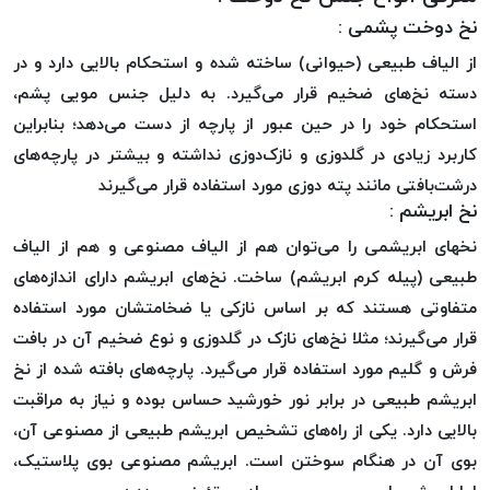
بافت
نخ دوخت پشمی :
بدون
از الیاف طبیعی (حیوانی) ساخته شده و استحکام بالایی دارد و در
موم
کُرد
دسته نخ‌های ضخیم قرار می‌گیرد. به دلیل جنس مویی پشم،
KORD
استحکام خود را در حین عبور از پارچه از دست می‌دهد؛ بنابراین
نخ
کاربرد زیادی در گلدوزی و نازک‌دوزی نداشته و بیشتر در پارچه‌های
توری
درشت‌بافتی مانند پته دوزی مورد استفاده قرار می‌گیرند
پلیسه
نخ ابریشم :
نخ
نخهای ابریشمی را می‌توان هم از الیاف مصنوعی و هم از الیاف
توری
طبیعی (پیله کرم ابریشم) ساخت. نخ‌های ابریشم دارای اندازه‌های
پلیسه
متفاوتی هستند که بر اساس نازکی یا ضخامتشان مورد استفاده
کرد
قرار می‌گیرند؛ مثلا نخ‌های نازک در گلدوزی و نوع ضخیم آن در بافت
KORD
فرش و گلیم مورد استفاده قرار می‌گیرد. پارچه‌های بافته شده از نخ
OMEGA
ابریشم طبیعی در برابر نور خورشید حساس بوده و نیاز به مراقبت
نخ
توری
بالایی دارد. یکی از راه‌های تشخیص ابریشم طبیعی از مصنوعی آن،
پلیسه
بوی آن در هنگام سوختن است. ابریشم مصنوعی بوی پلاستیک،
پی