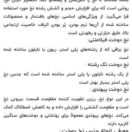
موم پی
روشی است که برای افزایش حجم و کشش رشته نخ مورد استفاده
پلاس
قرا می‌گیرد. از ویژگی‌های اساسی نخ‌های بافت‌دار و محصولات
PPLUS
ساخته شده از آن‌ها نرم بودن، پُر بودن الیاف، خاصیت ارتجاعی
نخ
بالا، عایق حرارتی و رطوبتی است
بافت
نخ دوخت فیلامنتی:
بدون
نخ براقی که از رشته‌های پلی استر، ریون یا نایلون ساخته شده
موم
زتا
است
نخ دوخت تک رشته :
KORD
ZETA
از یک رشته نایلون یا پلی استر ساخته شده است که جنس نخ
نخ
پلی استر بسیار بهتر است
بافت
نخ دوخت پیوندی :
بدون
در این نوع نخ، رزین تقویت کننده مقاومت قسمت بیرونی نخ
موم
است و مقاومت کششی را افزایش داده و به کاهش اصطکاک کمک
امگا
می‌کند. نخ‌های پیوندی معمولاً برای روتختی و دوخت‌های سنگین
OMEGA
کاربرد دارند
نخ
معرفی انواع جنس نخ دوخت :