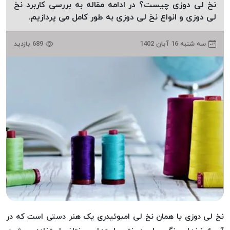
نخ لی دوزی چیست؟ در ادامه مقاله به بررسی کاربرد نخ
دوخت
لی دوزی و انواع نخ لی دوزی به طور کامل می پردازیم.
کومو
COMO
سه شنبه 16 آبان 1402
689 بازدید
نخ
دوخت
دلتا
DELTA
نخ
دوخت
اکو
E.K.O
نخ
بافت
موم
خورده
نخ
نخ لی دوزی یا همان نخ لی امبوئیدری یک هنر دستی است که در
بافت