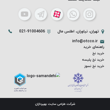
PARMA
نخ
دستبندی
DOVE
نخ گلدوزی
تهران، نیاوران، اطلس مال
021-91004606
FILKRISTAL
info@otcco.ir
نخ
راهنمای خرید
نسوز
خرید نخ
Meta-
خرید نخ پلیسه
Aramid
خرید نخ نسوز
&
Para-
Aramid
شرکت طراحی سایت
بهپردازان