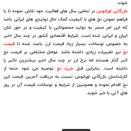
شوند.
موم پی
بازرگانی اورانوس
در تمامی سال های فعالیت خود تلاش نموده تا با
پلاس
PPLUS
فراهم نمودن نخ های با کیفیت کمک حال تولیدی های ایرانی باشد
نخ
که این امر منجر به تولید محصولاتی با کیفیت و در خور شان
بافت
ایران و ایرانی شده است. شرایط اقتصادی کشور در چند سال اخیر
بدون
به خصوص نوسانات بسیار زیاد قیمت ارز، باعث شده تا
قیمت
موم
نخ
نیز تغییرات زیادی داشته باشد. عوامل مختلفی بر قیمت نخ
زتا
اثیر گذار هستند اما نرخ ارز در چند سال اخیر بیشترین تاثیر را
KORD
داشته است. بنابراین قبل
خرید نخ
توصیه می شود حتما از
ZETA
کارشناسان بازرگانی اورانوس نسبت به دریافت آخرین قیمت این
نخ
نخ اقدام نموده و همچنین از شرایط و نوسانات قیمت آن در روز
بافت
های آتی با خبر شوید.
بدون
موم
امگا
OMEGA
نخ