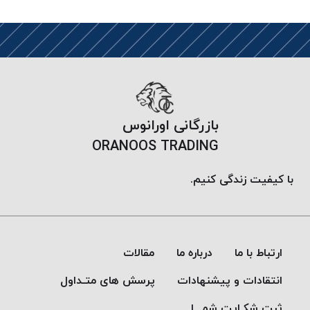
پلاس
PPLUS
نخ
توری
پلیسه
بتا
بازرگانی اورانوس
KORD
BETA
ORANOOS TRADING
دوک
های
با کیفیت زندگی کنیم.
متراژ
پایین
امگا
OMEGA
ارتباط با ما
درباره ما
مقالات
ونتو
انتقادات و پیشنهادات
پرسش های متـداول
VENTO
پارما
ثبت شکـایت شمـــا