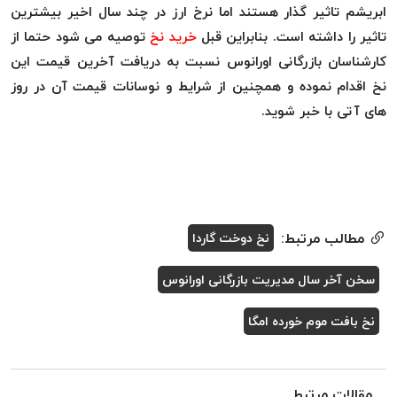
بافت
ابریشم تاثیر گذار هستند اما نرخ ارز در چند سال اخیر بیشترین
بدون
تاثیر را داشته است. بنابراین قبل
خرید نخ
توصیه می شود حتما از
موم
کارشناسان بازرگانی اورانوس نسبت به دریافت آخرین قیمت این
کُرد
نخ اقدام نموده و همچنین از شرایط و نوسانات قیمت آن در روز
KORD
های آتی با خبر شوید.
نخ
توری
پلیسه
نخ
توری
پلیسه
مطالب مرتبط:
نخ دوخت گاردا
کرد
KORD
سخن آخر سال مدیریت بازرگانی اورانوس
OMEGA
نخ بافت موم خورده امگا
نخ
توری
پلیسه
مقالات مرتبط
پی