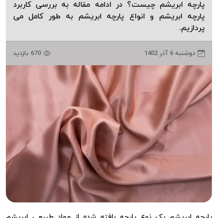
پارچه ابریشم چیست؟ در ادامه مقاله به بررسی کاربرد
دوخت
پارچه ابریشم و انواع پارچه ابریشم به طور کامل می
کومو
پردازیم.
COMO
نخ
دوشنبه 6 آذر 1402
670 بازدید
دوخت
دلتا
DELTA
نخ
دوخت
اکو
E.K.O
نخ
بافت
موم
خورده
نخ
بافت
پارچه ابریشم یک نوع پارچه بافته شده از مواد طبیعی ابریشم