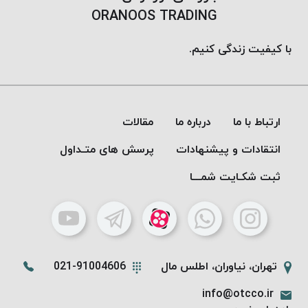
PARMA
ORANOOS TRADING
نخ
دستبندی
با کیفیت زندگی کنیم.
DOVE
نخ گلدوزی
FILKRISTAL
نخ
ارتباط با ما
درباره ما
مقالات
نسوز
انتقادات و پیشنهادات
پرسش های متـداول
Meta-
Aramid
ثبت شکـایت شمـــا
&
Para-
Aramid
تهران، نیاوران، اطلس مال
021-91004606
info@otcco.ir