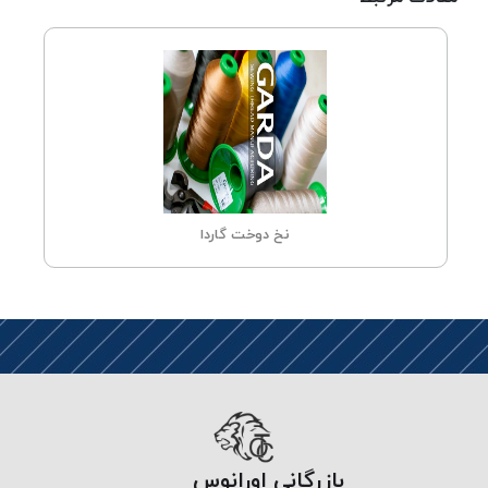
پلاس
PPLUS
نخ
توری
پلیسه
بتا
KORD
BETA
نخ دوخت گاردا
دوک
های
متراژ
پایین
امگا
OMEGA
ونتو
VENTO
پارما
بازرگانی اورانوس