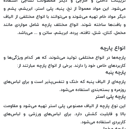
تزیینات داخلی و خارجی و دیگر محصولات نساجی استفاده
موم
می‌شود. این مواد معمولاً از نخ، پنبه، پلی استر، ابریشم، پشم و
خورده
دیگر مواد خام تهیه می‌شوند و می‌توانند با انواع مختلفی از الیاف
کُرد
KORD
و بافت‌ها ساخته شوند. انواع مختلف پارچه شامل مواردی مانند
نخ
مخمل، کتان، شنل، تافته، پرده، ابریشم، ساتن و ... می‌باشد.
بافت
موم
انواع پارچه
خورده
پارچه‌ها در انواع مختلفی تولید می‌شوند، که هر کدام ویژگی‌ها و
امگا
کاربردهای خاص خود را دارند. برخی از انواع پارچه عبارتند از:
OMEGA
پارچه‌ پنبه
نخ بافت
پارچه‌ای از الیاف پنبه که خنک و تنفس‌پذیر است و برای لباس‌های
موم
روزمره و بسته‌بندی استفاده می‌شود.
خورده
پارچه‌ پلی استر
میلانو
این نوع پارچه از الیاف مصنوعی پلی استر تهیه می‌شود و مقاومت
MILANO
بالا و قابلیت کشش دارد. برای لباس‌های ورزشی و لباس‌های
نخ
بافت
کاربردی استفاده می‌شود.
پارچه‌ مخمل
موم