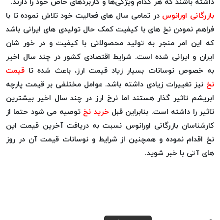
داشته باشند که هر کدام ویژگی‌ها و کاربردهای خاص خود را دارند.
بافت
بازرگانی اورانوس
در تمامی سال های فعالیت خود تلاش نموده تا با
بدون
موم
فراهم نمودن نخ های با کیفیت کمک حال تولیدی های ایرانی باشد
کُرد
که این امر منجر به تولید محصولاتی با کیفیت و در خور شان
KORD
ایران و ایرانی شده است. شرایط اقتصادی کشور در چند سال اخیر
نخ
به خصوص نوسانات بسیار زیاد قیمت ارز، باعث شده تا
قیمت
توری
نخ
نیز تغییرات زیادی داشته باشد. عوامل مختلفی بر قیمت پارچه
پلیسه
ابریشم تاثیر گذار هستند اما نرخ ارز در چند سال اخیر بیشترین
نخ
تاثیر را داشته است. بنابراین قبل
خرید نخ
توصیه می شود حتما از
توری
کارشناسان بازرگانی اورانوس نسبت به دریافت آخرین قیمت این
پلیسه
نخ اقدام نموده و همچنین از شرایط و نوسانات قیمت آن در روز
کرد
های آتی با خبر شوید.
KORD
OMEGA
نخ
توری
پلیسه
پی