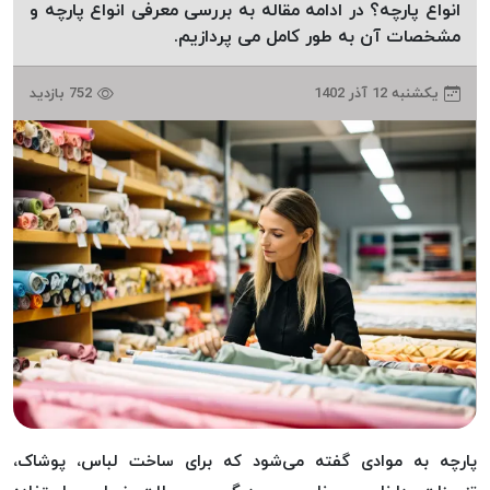
انواع پارچه؟ در ادامه مقاله به بررسی معرفی انواع پارچه و
دوخت
مشخصات آن به طور کامل می پردازیم.
کومو
COMO
يكشنبه 12 آذر 1402
752 بازدید
نخ
دوخت
دلتا
DELTA
نخ
دوخت
اکو
E.K.O
نخ
بافت
موم
خورده
نخ
پارچه به موادی گفته می‌شود که برای ساخت لباس، پوشاک،
بافت