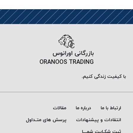
PARMA
نخ
دستبندی
DOVE
نخ گلدوزی
FILKRISTAL
نخ
بازرگانی اورانوس
نسوز
ORANOOS TRADING
Meta-
Aramid
با کیفیت زندگی کنیم.
&
Para-
Aramid
ارتباط با ما
درباره ما
مقالات
انتقادات و پیشنهادات
پرسش های متـداول
ثبت شکـایت شمـــا