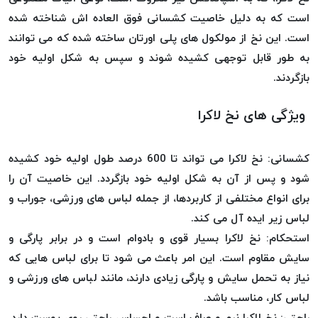
موم
است که به دلیل خاصیت کشسانی فوق العاده اش شناخته شده
خورده
است. این نخ از مولکول های پلی اورتان ساخته شده که می توانند
کُرد
به طور قابل توجهی کشیده شوند و سپس به شکل اولیه خود
KORD
بازگردند.
نخ
بافت
ویژگی های نخ لاکرا
موم
خورده
امگا
کشسانی: نخ لاکرا می تواند تا 600 درصد طول اولیه خود کشیده
OMEGA
شود و پس از آن به شکل اولیه خود بازگردد. این خاصیت آن را
نخ بافت
برای انواع مختلفی از کاربردها، از جمله لباس های ورزشی، جوراب و
موم
لباس زیر ایده آل می کند.
خورده
استحکام: نخ لاکرا بسیار قوی و بادوام است و در برابر پارگی و
میلانو
سایش مقاوم است. این امر باعث می شود تا برای لباس هایی که
MILANO
نیاز به تحمل سایش و پارگی زیادی دارند، مانند لباس های ورزشی و
نخ
لباس کار، مناسب باشد.
بافت
راحتی: نخ لاکرا نرم و صاف است و احساس راحتی روی پوست دارد.
موم