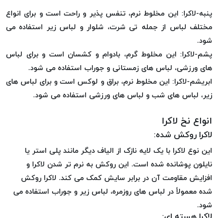
موم پی
پنبه-لاکرا: این مخلوط نرم، تنفس پذیر و راحت است و برای انواع
پلاس
مختلف لباس از جمله تی شرت، شلوار و لباس زیر استفاده می
PPLUS
شود.
نخ
پشم-لاکرا: این مخلوط گرم، بادوام و کشسان است و برای لباس
بافت
های ورزشی، لباس های زمستانی و جوراب استفاده می شود.
بدون
ابریشم-لاکرا: این مخلوط نرم، براق و لوکس است و برای لباس های
موم
زتا
زیر، لباس های شب و لباس های ورزشی استفاده می شود.
KORD
انواع نخ لاکرا
ZETA
نخ
لاکرا روکش شده:
بافت
این نوع لاکرا با یک لایه نازک از الیاف دیگر مانند پلی استر یا
بدون
نایلون پوشانده شده است. این روکش به نرم تر شدن لاکرا و
موم
افزایش مقاومت آن در برابر سایش کمک می کند. لاکرا روکش
امگا
شده معمولاً در لباس های روزمره، لباس زیر و جوراب استفاده می
OMEGA
شود.
نخ
لاکرا هسته ای: