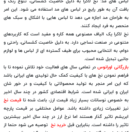
لباس های مد: نخ لاکرا به دلیل خاصیت کشسانی، تنوع رنگ و
PARMA
بافت آن به طور رایج در لباس های مد استفاده می شود. این امر
نخ
به طراحان مد اجازه می دهد تا لباس هایی با اشکال و سبک های
دستبندی
DOVE
منحصر به فرد ایجاد کنند.
نخ گلدوزی
نخ لاکرا یک الیاف مصنوعی همه کاره و مفید است که کاربردهای
FILKRISTAL
متنوعی در صنعت نساجی دارد. به دلیل خاصیت کشسانی، راحتی و
نخ
دوام، به انتخابی محبوب برای طیف گسترده ای از لباس ها و لوازم
نسوز
جانبی تبدیل شده است.
Meta-
بازرگانی اورانوس
در تمامی سال های فعالیت خود تلاش نموده تا با
Aramid
فراهم نمودن نخ های با کیفیت کمک حال تولیدی های ایرانی باشد
&
که این امر منجر به تولید محصولاتی با کیفیت و در خور شان
Para-
ایران و ایرانی شده است. شرایط اقتصادی کشور در چند سال اخیر
Aramid
به خصوص نوسانات بسیار زیاد قیمت ارز، باعث شده تا
قیمت نخ
نیز تغییرات زیادی داشته باشد. عوامل مختلفی بر قیمت پارچه
ابریشم تاثیر گذار هستند اما نرخ ارز در چند سال اخیر بیشترین
تاثیر را داشته است. بنابراین قبل
خرید نخ
توصیه می شود حتما از