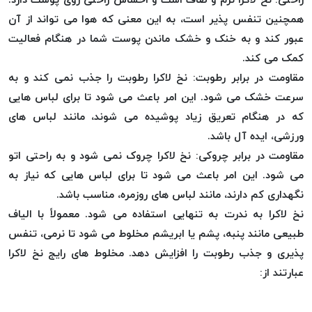
خورده
همچنین تنفس پذیر است، به این معنی که هوا می تواند از آن
لیمکس
عبور کند و به خنک و خشک ماندن پوست شما در هنگام فعالیت
LIMAX
کمک می کند.
نخ
مقاومت در برابر رطوبت: نخ لاکرا رطوبت را جذب نمی کند و به
بافت
سرعت خشک می شود. این امر باعث می شود تا برای لباس هایی
موم
که در هنگام تعریق زیاد پوشیده می شوند، مانند لباس های
خورده
ورزشی، ایده آل باشد.
تریشه
مقاومت در برابر چروکی: نخ لاکرا چروک نمی شود و به راحتی اتو
امگا
می شود. این امر باعث می شود تا برای لباس هایی که نیاز به
OMEGA
نگهداری کم دارند، مانند لباس های روزمره، مناسب باشد.
نخ
نخ لاکرا به ندرت به تنهایی استفاده می شود. معمولاً با الیاف
بافت
بدون
طبیعی مانند پنبه، پشم یا ابریشم مخلوط می شود تا نرمی، تنفس
موم
پذیری و جذب رطوبت را افزایش دهد. مخلوط های رایج نخ لاکرا
نخ
عبارتند از:
بافت
بدون