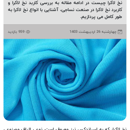
نخ لاکرا چیست در ادامه مقاله به بررسی کاربد نخ لاکرا و
دوخت
کاربرد نخ لاکرا در صنعت نساجی، آشنایی با انواع نخ لاکرا به
کومو
طور کامل می پردازیم.
COMO
نخ
چهارشنبه 26 اردیبهشت 1403
959 بازدید
دوخت
دلتا
DELTA
نخ
دوخت
اکو
E.K.O
نخ
بافت
موم
خورده
نخ
بافت
نخ لاکرا، که به اسپاندکس نیز معروف است، نوعی الیاف مصنوعی