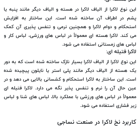
بافت
این نوع لاکرا از الیاف لاکرا در هسته و الیاف دیگر مانند پنبه یا
بدون
پشم در اطراف آن ساخته شده است. این ساختار به افزایش
موم
کُرد
استحکام و دوام لاکرا و همچنین نرمی و تنفس پذیری آن کمک
KORD
می کند. لاکرا هسته ای معمولاً در لباس های ورزشی، لباس کار و
نخ
لباس های زمستانی استفاده می شود.
توری
لاکرا فتیله ای:
پلیسه
این نوع لاکرا از الیاف لاکرا بسیار نازک ساخته شده است که به دور
نخ
یک هسته از الیاف دیگر مانند پلی استر یا نایلون پیچیده شده
توری
است. این ساختار به لاکرا استحکام و کشسانی بالایی می دهد و در
پلیسه
عین حال آن را نرم و تنفس پذیر نگه می دارد. لاکرا فتیله ای
کرد
معمولاً در لباس های ورزشی با عملکرد بالا، لباس های شنا و لباس
KORD
زیر فشاری استفاده می شود.
OMEGA
نخ
کاربرد نخ لاکرا در صنعت نساجی
توری
پلیسه
پی