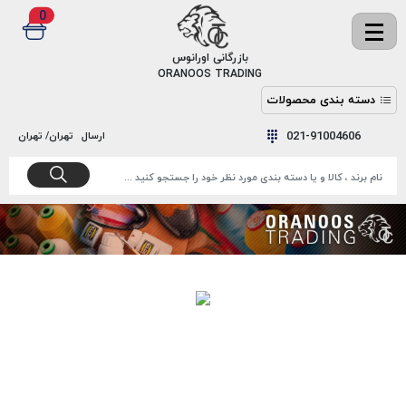
0
✖
بازرگانی اورانوس
ORANOOS TRADING
دسته بندی محصولات
نخ
نخ
021-91004606
ارسال
تهران/ تهران
دوخت
رنگ و
واکس
نخ دوخت
اکوسپون
پرایمر
EKOSPUNE
چسب
نخ دوخت
پلی آرت
بند
POLYART
کفش
نخ
ملزومات
دوخت
گاردا
قدک
GARDA
نخ