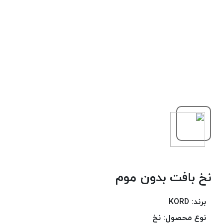
دوخت
کومو
COMO
نخ
دوخت
دلتا
DELTA
نخ
دوخت
اکو
E.K.O
نخ
بافت
نخ بافت بدون موم
موم
خورده
نخ
برند:
KORD
بافت
نوع محصول:
نخ