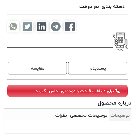
موم
دسته بندی:
نخ دوخت
خورده
کُرد
KORD
نخ
بافت
موم
خورده
امگا
پسندیدم
مقایسه
OMEGA
نخ بافت
موم
برای دریافت قیمت و موجودی تماس بگیرید
خورده
درباره محصول
میلانو
MILANO
توضیحات
توضیحات تخصصی
نظرات
نخ
بافت
موم