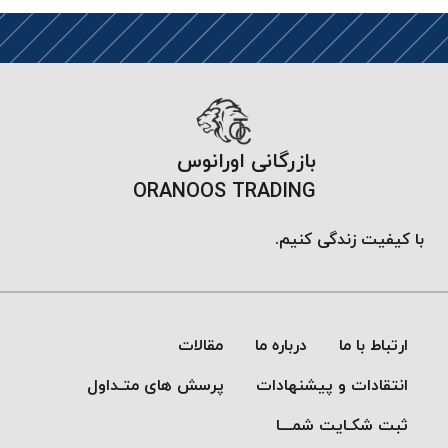
موم پی
پلاس
PPLUS
نخ
بافت
بدون
بازرگانی اورانوس
موم
ORANOOS TRADING
زتا
KORD
با کیفیت زندگی کنیم.
ZETA
نخ
بافت
بدون
ارتباط با ما
درباره ما
مقالات
موم
امگا
انتقادات و پیشنهادات
پرسش های متـداول
OMEGA
ثبت شکـایت شمـــا
نخ