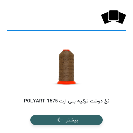
خورده
لیمکس
LIMAX
نخ
بافت
موم
خورده
تریشه
امگا
OMEGA
نخ
بافت
بدون
نخ دوخت ترکیه پلی ارت 1575 POLYART
موم
نخ
بیشتر
بافت
بدون