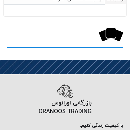
خورده
لیمکس
LIMAX
نخ
بافت
موم
خورده
تریشه
امگا
OMEGA
نخ
بافت
بدون
بازرگانی اورانوس
موم
ORANOOS TRADING
نخ
بافت
با کیفیت زندگی کنیم.
بدون