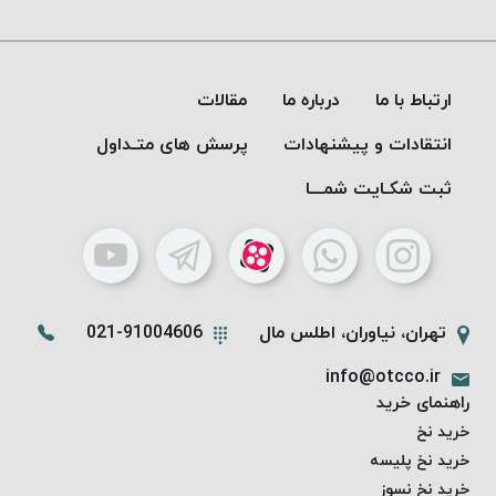
موم پی
پلاس
PPLUS
ارتباط با ما
درباره ما
مقالات
نخ
بافت
انتقادات و پیشنهادات
پرسش های متـداول
بدون
موم
ثبت شکـایت شمـــا
زتا
KORD
ZETA
نخ
بافت
تهران، نیاوران، اطلس مال
021-91004606
بدون
info@otcco.ir
موم
راهنمای خرید
امگا
خرید نخ
OMEGA
خرید نخ پلیسه
نخ
خرید نخ نسوز