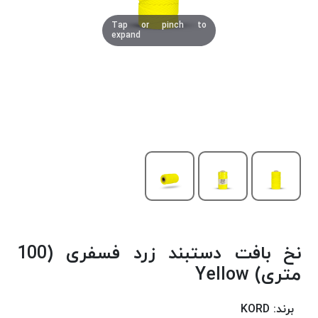
دوخت
Tap or pinch to
کومو
expand
COMO
نخ
دوخت
دلتا
DELTA
نخ
دوخت
اکو
E.K.O
نخ
بافت
نخ بافت دستبند زرد فسفری (100
موم
خورده
متری) Yellow
نخ
بافت
برند:
KORD