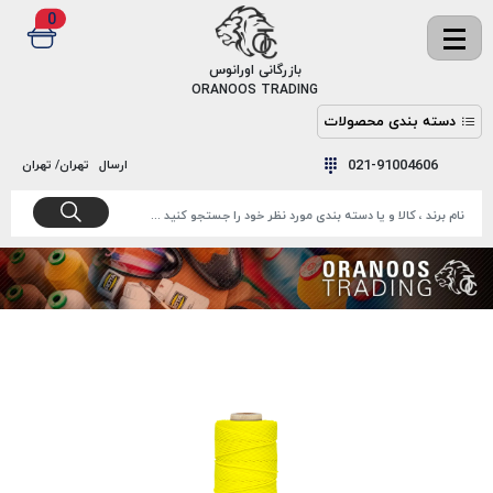
0
✖
بازرگانی اورانوس
ORANOOS TRADING
دسته بندی محصولات
نخ
نخ
021-91004606
ارسال
تهران/ تهران
دوخت
رنگ و
واکس
نخ دوخت
اکوسپون
پرایمر
EKOSPUNE
چسب
نخ دوخت
پلی آرت
بند
POLYART
کفش
نخ
ملزومات
دوخت
گاردا
قدک
GARDA
نخ