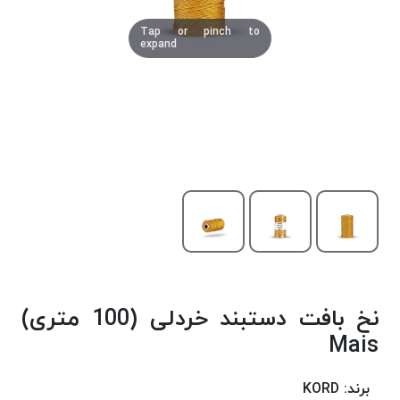
دوخت
Tap or pinch to
کومو
expand
COMO
نخ
دوخت
دلتا
DELTA
نخ
دوخت
اکو
E.K.O
نخ
بافت
نخ بافت دستبند خردلی (100 متری)
موم
خورده
Mais
نخ
بافت
برند:
KORD