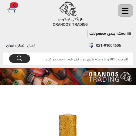
0
✖
بازرگانی اورانوس
ORANOOS TRADING
دسته بندی محصولات
نخ
نخ
021-91004606
ارسال
تهران/ تهران
دوخت
رنگ و
واکس
نخ دوخت
اکوسپون
پرایمر
EKOSPUNE
چسب
نخ دوخت
پلی آرت
بند
POLYART
کفش
نخ
ملزومات
دوخت
گاردا
قدک
GARDA
نخ