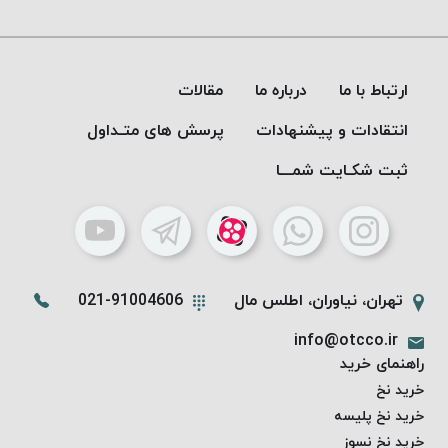
موم پی
پلاس
PPLUS
ارتباط با ما
درباره ما
مقالات
نخ
بافت
انتقادات و پیشنهادات
پرسش های متـداول
بدون
موم
ثبت شکـایت شمـــا
زتا
KORD
ZETA
نخ
بافت
تهران، نیاوران، اطلس مال
021-91004606
بدون
info@otcco.ir
موم
راهنمای خرید
امگا
خرید نخ
OMEGA
خرید نخ پلیسه
نخ
خرید نخ نسوز