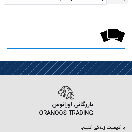
خورده
لیمکس
LIMAX
نخ
بافت
موم
خورده
تریشه
امگا
OMEGA
نخ
بافت
بدون
بازرگانی اورانوس
موم
ORANOOS TRADING
نخ
بافت
با کیفیت زندگی کنیم.
بدون