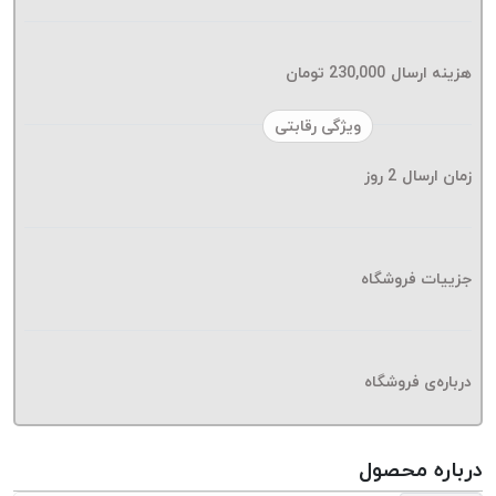
موم پی
پلاس
PPLUS
هزینه ارسال
230,000
تومان
نخ
ویژگی رقابتی
بافت
بدون
زمان ارسال
2
روز
موم
زتا
KORD
ZETA
جزییات فروشگاه
نخ
بافت
بدون
درباره‌ی فروشگاه
موم
امگا
OMEGA
درباره محصول
نخ