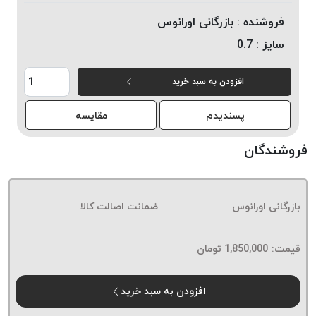
خورده
فروشنده :
بازرگانی اورانوس
لیمکس
سایز :
0.7
LIMAX
نخ
افزودن به سبد خرید
بافت
موم
پسندیدم
مقایسه
خورده
تریشه
فروشندگان
امگا
OMEGA
نخ
بازرگانی اورانوس
ضمانت اصالت کالا
بافت
بدون
قیمت:
1,850,000
تومان
موم
نخ
بافت
افزودن به سبد خرید
بدون