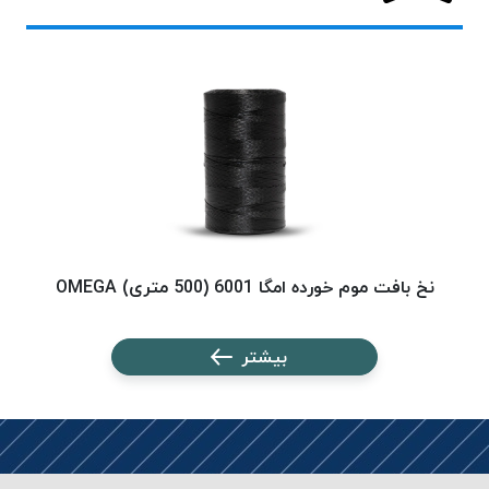
پلاس
PPLUS
نخ
توری
پلیسه
بتا
KORD
BETA
دوک
های
نخ بافت موم خورده امگا 6001 (500 متری) OMEGA
نخ ب
متراژ
پایین
بیشتر
امگا
OMEGA
ونتو
VENTO
پارما