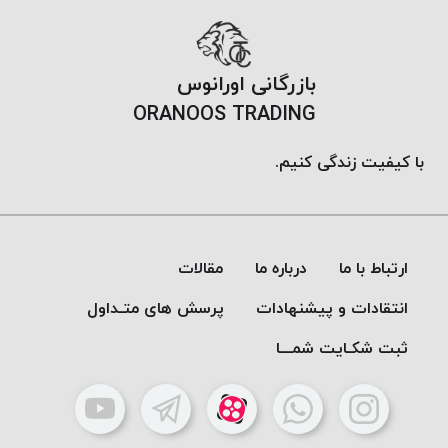
PARMA
نخ
دستبندی
بازرگانی اورانوس
DOVE
ORANOOS TRADING
نخ گلدوزی
FILKRISTAL
با کیفیت زندگی کنیم.
نخ
نسوز
Meta-
Aramid
ارتباط با ما
درباره ما
مقالات
&
Para-
انتقادات و پیشنهادات
پرسش های متـداول
Aramid
ثبت شکـایت شمـــا