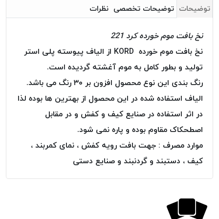
بافت
توضیحات
توضیحات تخصصی
نظرات
بدون
موم
نخ بافت موم خورده کرد 221
کُرد
نخ بافت موم خورده KORD از الیاف پیوسته پلی استر
KORD
تولید و بطور کامل به موم آغشته گردیده است.
نخ
توری
رنگ بندی این نوع محصول افزون بر ۳۰ رنگ می باشد.
پلیسه
الیاف استفاده شده در این محصول از بهترین ها بوده لذا
نخ
در اثر استفاده در صنایع کیف و کفش و در مقابل
توری
پلیسه
اصطحکاک مقاوم بوده و پاره نمی شود.
کرد
موارد مصرف : جهت بافت رویه کفش ، نمای کمربند ،
KORD
کیف ، دستبند و گردنبند و صنایع دستی
OMEGA
نخ
توری
پلیسه
پی