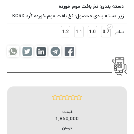
موم
دسته بندی:
نخ بافت موم خورده
خورده
زیر دسته بندی محصول:
نخ بافت موم خورده کُرد KORD
کُرد
KORD
سایز:
0.7
1.0
1.1
1.2
نخ
بافت
موم
خورده
امگا
OMEGA
نخ بافت
موم
خورده
میلانو
MILANO
قیمت:
1,850,000
نخ
بافت
تومان
موم