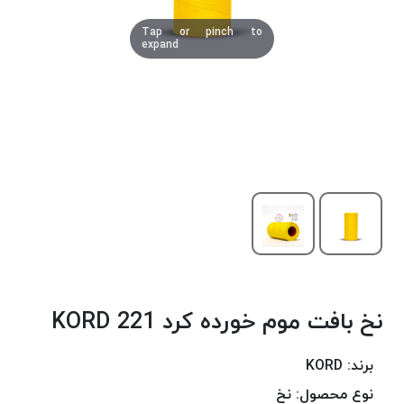
دوخت
Tap or pinch to
کومو
expand
COMO
نخ
دوخت
دلتا
DELTA
نخ
دوخت
اکو
E.K.O
نخ
بافت
نخ بافت موم خورده کرد 221 KORD
موم
خورده
نخ
برند:
KORD
بافت
نوع محصول:
نخ