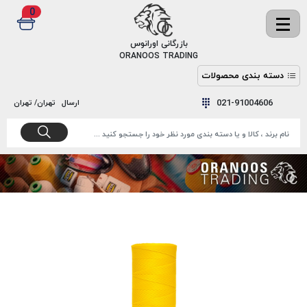
0
✖
بازرگانی اورانوس
ORANOOS TRADING
دسته بندی محصولات
نخ
نخ
021-91004606
ارسال
تهران/ تهران
دوخت
رنگ و
واکس
نخ دوخت
اکوسپون
پرایمر
EKOSPUNE
چسب
نخ دوخت
پلی آرت
بند
POLYART
کفش
نخ
ملزومات
دوخت
گاردا
قدک
GARDA
نخ