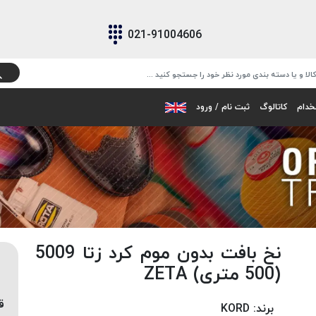
021-91004606
خدام
کاتالوگ
ثبت نام / ورود
نخ بافت بدون موم کرد زتا 5009
(500 متری) ZETA
ق
برند:
KORD