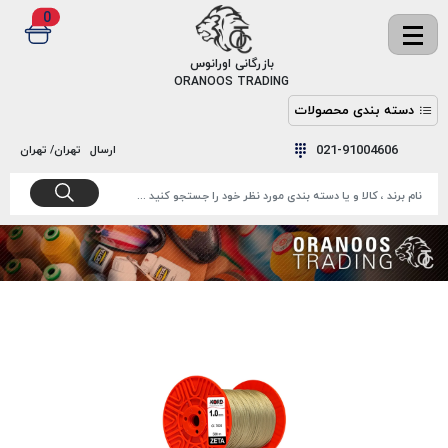
0
✖
بازرگانی اورانوس
ORANOOS TRADING
دسته بندی محصولات
نخ
نخ
021-91004606
ارسال
تهران/ تهران
دوخت
رنگ و
واکس
نخ دوخت
اکوسپون
پرایمر
EKOSPUNE
چسب
نخ دوخت
پلی آرت
بند
POLYART
کفش
نخ
ملزومات
دوخت
گاردا
قدک
GARDA
نخ