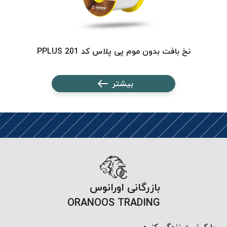
PARMA
نخ
دستبندی
DOVE
نخ بافت بدون موم پی پلاس کد 201 PPLUS
نخ گلدوزی
FILKRISTAL
بیشتر
نخ
نسوز
Meta-
Aramid
&
Para-
Aramid
بازرگانی اورانوس
ORANOOS TRADING