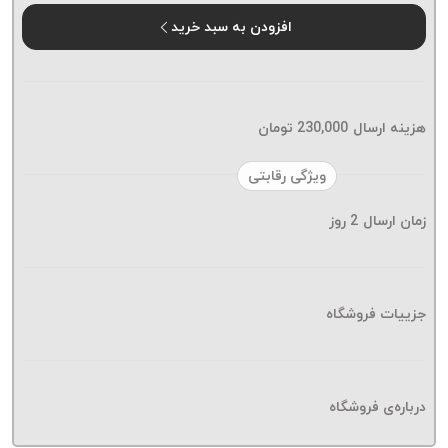
موم پی
افزودن به سبد خرید
پلاس
PPLUS
نخ
بافت
هزینه ارسال
230,000
تومان
بدون
موم
ویژگی رقابتی
زتا
KORD
زمان ارسال
2
روز
ZETA
نخ
بافت
جزییات فروشگاه
بدون
موم
امگا
OMEGA
درباره‌ی فروشگاه
نخ