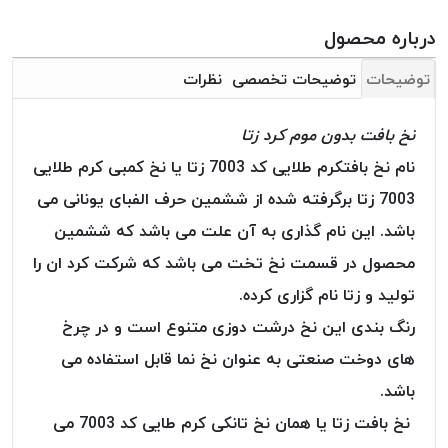
بافت
بدون
درباره محصول
موم
توضیحات
توضیحات تخصصی
نظرات
کُرد
KORD
نخ بافت بدون موم کرد زتا
نخ
توری
نام نخ بافتکرم طلایی کد 7003 زتا یا نخ کمبی کرم طلایی
پلیسه
7003 زتا برگرفته شده از ششمین حرف الفبای یونانی می
نخ
باشد. این نام گذاری به آن علت می باشد که ششمین
توری
محصول در قسمت نخ تخت می باشد که شرکت کرد ان را
پلیسه
کرد
تولید و زتا نام گزاری کرده.
KORD
رنگ بندی این نخ درشت دوزی متنوع است و در چرخ
OMEGA
های دوخت صنعتی به عنوان نخ نما قابل استفاده می
نخ
باشد.
توری
پلیسه
نخ بافت زتا یا همان نخ تانکی کرم طایی کد 7003 می
پی