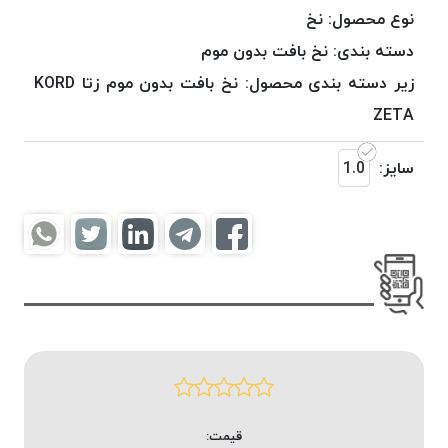
موم
نوع محصول:
نخ
خورده
دسته بندی:
نخ بافت بدون موم
کُرد
زیر دسته بندی محصول:
نخ بافت بدون موم زتا KORD
KORD
نخ
ZETA
بافت
موم
سایز:
1.0
خورده
امگا
OMEGA
نخ بافت
موم
خورده
میلانو
MILANO
نخ
بافت
قیمت:
موم