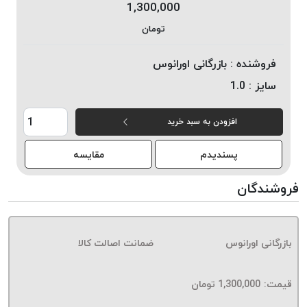
1,300,000
خورده
تومان
لیمکس
LIMAX
فروشنده :
بازرگانی اورانوس
نخ
سایز :
1.0
بافت
موم
افزودن به سبد خرید
خورده
تریشه
پسندیدم
مقایسه
امگا
OMEGA
فروشندگان
نخ
بافت
بدون
بازرگانی اورانوس
ضمانت اصالت کالا
موم
نخ
بافت
قیمت:
1,300,000
تومان
بدون