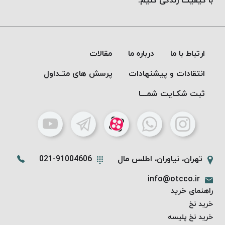
با کیفیت زندگی کنیم.
ارتباط با ما
درباره ما
مقالات
انتقادات و پیشنهادات
پرسش های متـداول
ثبت شکـایت شمـــا
تهران، نیاوران، اطلس مال
021-91004606
info@otcco.ir
راهنمای خرید
خرید نخ
خرید نخ پلیسه