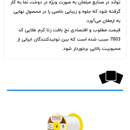
‌تواند در صنایع مبلمان به صورت ویژه در دوخت نما به کار
پلاس
گرفته شود که جلوه و زیبایی خاصی را در محصول نهایی
PPLUS
به ارمغان می‌آورد.
نخ
توری
قیمت مطلوب و اقتصادی نخ بافت زتا کرم طلایی کد
پلیسه
7003 سبب شده است که بین تولیدکنندگان ایرانی از
بتا
محبوبیت بالایی برخوردار شود.
KORD
BETA
دوک
های
متراژ
پایین
امگا
OMEGA
ونتو
VENTO
پارما