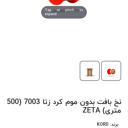
دوخت
Tap or pinch to
کومو
expand
COMO
نخ
دوخت
دلتا
DELTA
نخ
دوخت
اکو
E.K.O
نخ
بافت
نخ بافت بدون موم کرد زتا 7003 (500
موم
خورده
متری) ZETA
نخ
بافت
برند:
KORD