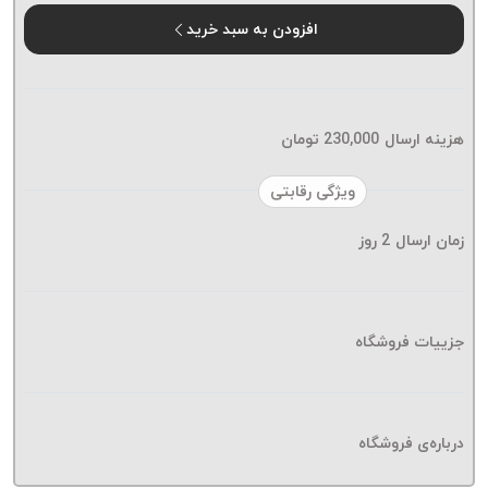
موم پی
افزودن به سبد خرید
پلاس
PPLUS
نخ
بافت
هزینه ارسال
230,000
تومان
بدون
موم
ویژگی رقابتی
زتا
KORD
زمان ارسال
2
روز
ZETA
نخ
بافت
جزییات فروشگاه
بدون
موم
امگا
OMEGA
درباره‌ی فروشگاه
نخ