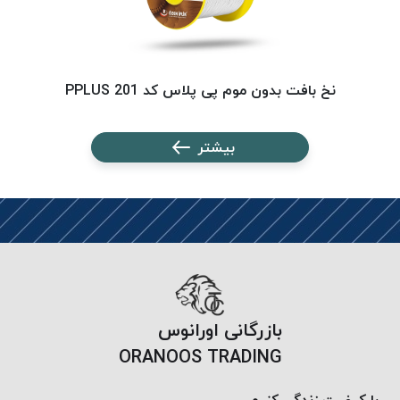
PARMA
نخ
دستبندی
DOVE
نخ بافت بدون موم پی پلاس کد 201 PPLUS
نخ گلدوزی
FILKRISTAL
بیشتر
نخ
نسوز
Meta-
Aramid
&
Para-
Aramid
بازرگانی اورانوس
ORANOOS TRADING