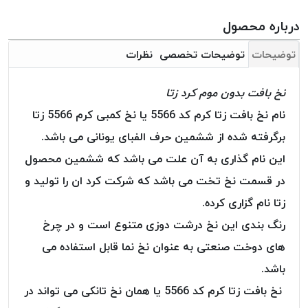
بافت
بدون
درباره محصول
موم
توضیحات
توضیحات تخصصی
نظرات
کُرد
KORD
نخ بافت بدون موم کرد زتا
نخ
توری
نام نخ بافت زتا کرم کد 5566 یا نخ کمبی کرم 5566 زتا
پلیسه
برگرفته شده از ششمین حرف الفبای یونانی می باشد.
نخ
این نام گذاری به آن علت می باشد که ششمین محصول
توری
در قسمت نخ تخت می باشد که شرکت کرد ان را تولید و
پلیسه
کرد
زتا نام گزاری کرده.
KORD
رنگ بندی این نخ درشت دوزی متنوع است و در چرخ
OMEGA
های دوخت صنعتی به عنوان نخ نما قابل استفاده می
نخ
باشد.
توری
پلیسه
نخ بافت زتا کرم کد 5566 یا همان نخ تانکی می ‌تواند در
پی