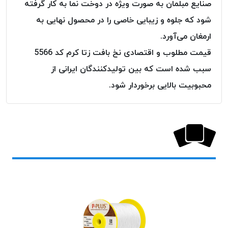
صنایع مبلمان به صورت ویژه در دوخت نما به کار گرفته
پلاس
شود که جلوه و زیبایی خاصی را در محصول نهایی به
PPLUS
ارمغان می‌آورد.
نخ
توری
قیمت مطلوب و اقتصادی نخ بافت زتا کرم کد 5566
پلیسه
سبب شده است که بین تولیدکنندگان ایرانی از
بتا
محبوبیت بالایی برخوردار شود.
KORD
BETA
دوک
های
متراژ
پایین
امگا
OMEGA
ونتو
VENTO
پارما