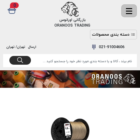
0
✖
بازرگانی اورانوس
ORANOOS TRADING
دسته بندی محصولات
نخ
نخ
021-91004606
ارسال
تهران/ تهران
دوخت
رنگ و
واکس
نخ دوخت
اکوسپون
پرایمر
EKOSPUNE
چسب
نخ دوخت
پلی آرت
بند
POLYART
کفش
نخ
ملزومات
دوخت
گاردا
قدک
GARDA
نخ