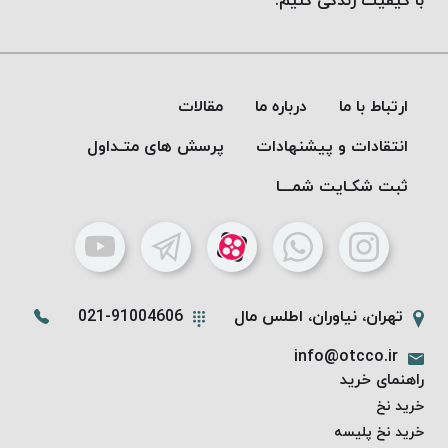
با کیفیت زندگی کنیم.
ارتباط با ما
درباره ما
مقالات
انتقادات و پیشنهادات
پرسش های متـداول
ثبت شکـایت شمـــا
تهران، نیاوران، اطلس مال
021-91004606
info@otcco.ir
راهنمای خرید
خرید نخ
خرید نخ پلیسه