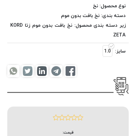
موم
نوع محصول:
نخ
خورده
دسته بندی:
نخ بافت بدون موم
کُرد
زیر دسته بندی محصول:
نخ بافت بدون موم زتا KORD
KORD
نخ
ZETA
بافت
موم
سایز:
1.0
خورده
امگا
OMEGA
نخ بافت
موم
خورده
میلانو
MILANO
نخ
بافت
قیمت:
موم