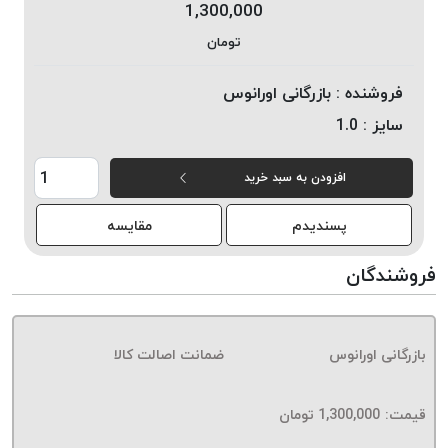
1,300,000
خورده
تومان
لیمکس
LIMAX
فروشنده :
بازرگانی اورانوس
نخ
سایز :
1.0
بافت
موم
افزودن به سبد خرید
خورده
تریشه
پسندیدم
مقایسه
امگا
OMEGA
فروشندگان
نخ
بافت
بدون
بازرگانی اورانوس
ضمانت اصالت کالا
موم
نخ
بافت
قیمت:
1,300,000
تومان
بدون