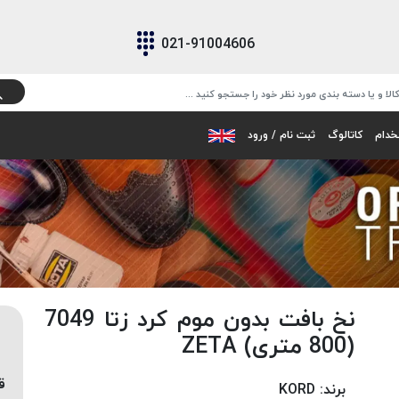
021-91004606
خدام
کاتالوگ
ثبت نام / ورود
نخ بافت بدون موم کرد زتا 7049
(800 متری) ZETA
ق
برند:
KORD