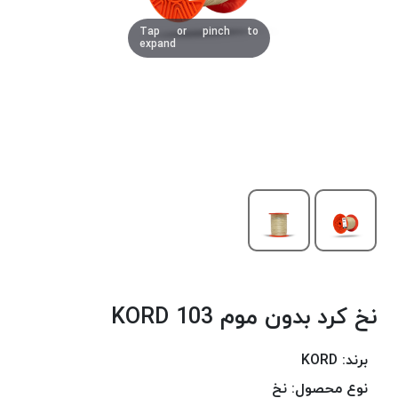
دوخت
Tap or pinch to
کومو
expand
COMO
نخ
دوخت
دلتا
DELTA
نخ
دوخت
اکو
E.K.O
نخ
بافت
نخ کرد بدون موم 103 KORD
موم
خورده
نخ
برند:
KORD
بافت
نوع محصول:
نخ