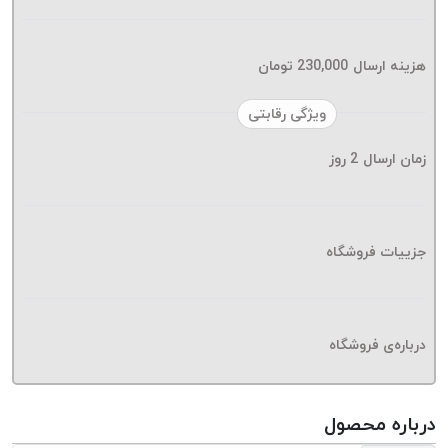
موم پی
پلاس
PPLUS
هزینه ارسال
230,000
تومان
نخ
ویژگی رقابتی
بافت
بدون
زمان ارسال
2
روز
موم
زتا
KORD
ZETA
جزییات فروشگاه
نخ
بافت
بدون
درباره‌ی فروشگاه
موم
امگا
OMEGA
درباره محصول
نخ