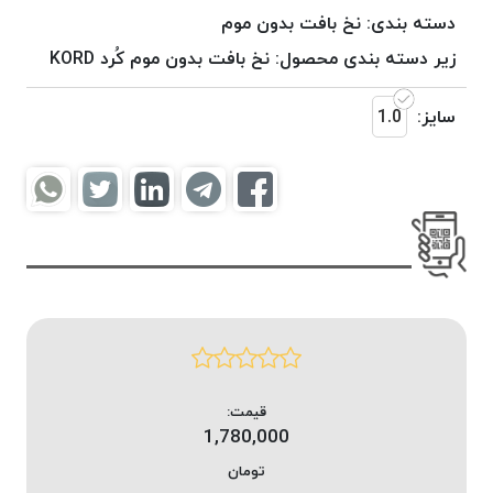
موم
دسته بندی:
نخ بافت بدون موم
خورده
زیر دسته بندی محصول:
نخ بافت بدون موم کُرد KORD
کُرد
KORD
سایز:
1.0
نخ
بافت
موم
خورده
امگا
OMEGA
نخ بافت
موم
خورده
میلانو
MILANO
قیمت:
1,780,000
نخ
بافت
تومان
موم