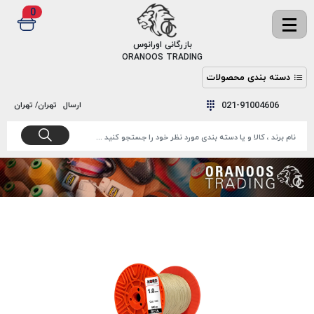
0
✖
بازرگانی اورانوس
ORANOOS TRADING
دسته بندی محصولات
نخ
نخ
021-91004606
ارسال
تهران/ تهران
دوخت
رنگ و
واکس
نخ دوخت
اکوسپون
پرایمر
EKOSPUNE
چسب
نخ دوخت
پلی آرت
بند
POLYART
کفش
نخ
ملزومات
دوخت
گاردا
قدک
GARDA
نخ