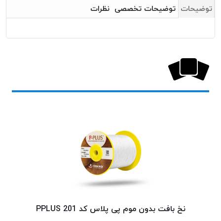
بافت
توضیحات
توضیحات تخصصی
نظرات
بدون
موم
کُرد
KORD
نخ
توری
پلیسه
نخ
توری
پلیسه
کرد
KORD
OMEGA
نخ
توری
پلیسه
نخ بافت بدون موم پی پلاس کد 201 PPLUS
پی