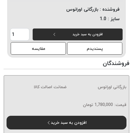
خورده
فروشنده :
بازرگانی اورانوس
لیمکس
سایز :
1.0
LIMAX
نخ
افزودن به سبد خرید
بافت
موم
پسندیدم
مقایسه
خورده
تریشه
فروشندگان
امگا
OMEGA
نخ
بازرگانی اورانوس
ضمانت اصالت کالا
بافت
بدون
قیمت:
1,780,000
تومان
موم
نخ
بافت
افزودن به سبد خرید
بدون