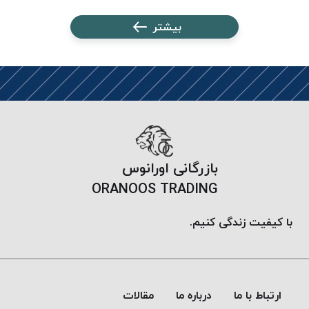
پلاس
بیشتر
PPLUS
نخ
توری
پلیسه
بتا
KORD
BETA
دوک
بازرگانی اورانوس
های
ORANOOS TRADING
متراژ
پایین
با کیفیت زندگی کنیم.
امگا
OMEGA
ونتو
VENTO
ارتباط با ما
درباره ما
مقالات
پارما