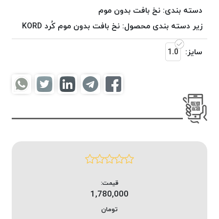
موم
دسته بندی:
نخ بافت بدون موم
خورده
زیر دسته بندی محصول:
نخ بافت بدون موم کُرد KORD
کُرد
KORD
سایز:
1.0
نخ
بافت
موم
خورده
امگا
OMEGA
نخ بافت
موم
خورده
میلانو
MILANO
قیمت:
1,780,000
نخ
بافت
تومان
موم