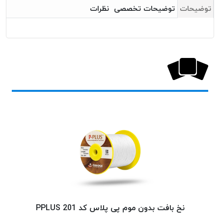
بافت
توضیحات
توضیحات تخصصی
نظرات
بدون
موم
کُرد
KORD
نخ
توری
پلیسه
نخ
توری
پلیسه
کرد
KORD
OMEGA
نخ
توری
پلیسه
نخ بافت بدون موم پی پلاس کد 201 PPLUS
پی