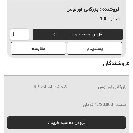
خورده
فروشنده :
بازرگانی اورانوس
لیمکس
سایز :
1.0
LIMAX
نخ
افزودن به سبد خرید
بافت
موم
پسندیدم
مقایسه
خورده
تریشه
فروشندگان
امگا
OMEGA
نخ
بازرگانی اورانوس
ضمانت اصالت کالا
بافت
بدون
قیمت:
1,780,000
تومان
موم
نخ
بافت
افزودن به سبد خرید
بدون