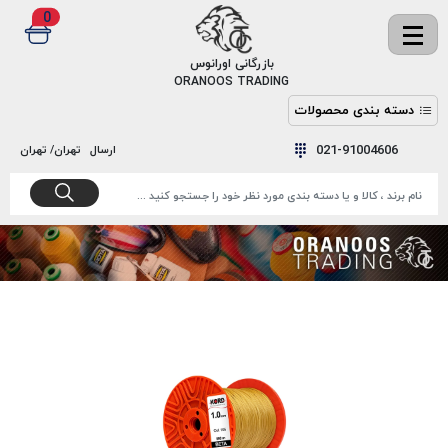
0
✖
بازرگانی اورانوس
ORANOOS TRADING
دسته بندی محصولات
نخ
نخ
021-91004606
ارسال
تهران/ تهران
دوخت
رنگ و
واکس
نخ دوخت
اکوسپون
پرایمر
EKOSPUNE
چسب
نخ دوخت
پلی آرت
بند
POLYART
کفش
نخ
ملزومات
دوخت
گاردا
قدک
GARDA
نخ