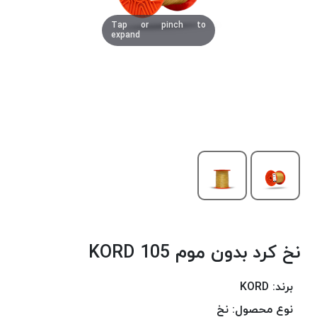
دوخت
Tap or pinch to
کومو
expand
COMO
نخ
دوخت
دلتا
DELTA
نخ
دوخت
اکو
E.K.O
نخ
بافت
نخ کرد بدون موم 105 KORD
موم
خورده
نخ
برند:
KORD
بافت
نوع محصول:
نخ