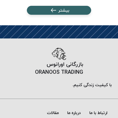
پلاس
بیشتر
PPLUS
نخ
توری
پلیسه
بتا
KORD
BETA
دوک
بازرگانی اورانوس
های
ORANOOS TRADING
متراژ
پایین
با کیفیت زندگی کنیم.
امگا
OMEGA
ونتو
VENTO
ارتباط با ما
درباره ما
مقالات
پارما