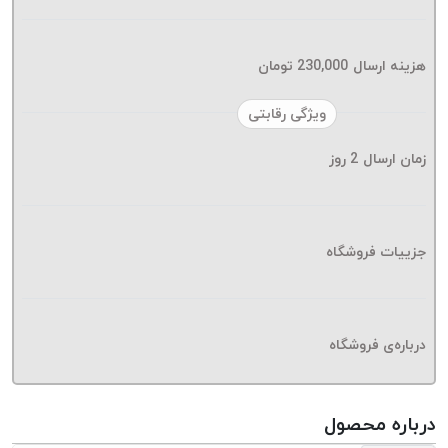
موم پی
پلاس
PPLUS
هزینه ارسال
230,000
تومان
نخ
ویژگی رقابتی
بافت
بدون
زمان ارسال
2
روز
موم
زتا
KORD
ZETA
جزییات فروشگاه
نخ
بافت
بدون
درباره‌ی فروشگاه
موم
امگا
OMEGA
درباره محصول
نخ