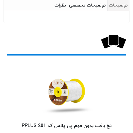
بافت
توضیحات
توضیحات تخصصی
نظرات
بدون
موم
کُرد
KORD
نخ
توری
پلیسه
نخ
توری
پلیسه
کرد
KORD
OMEGA
نخ
توری
پلیسه
نخ بافت بدون موم پی پلاس کد 201 PPLUS
پی