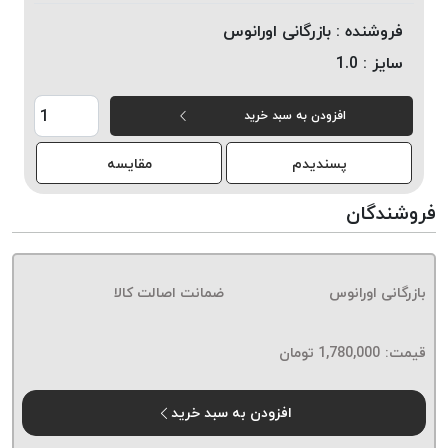
خورده
فروشنده :
بازرگانی اورانوس
لیمکس
سایز :
1.0
LIMAX
نخ
افزودن به سبد خرید
بافت
موم
پسندیدم
مقایسه
خورده
تریشه
فروشندگان
امگا
OMEGA
نخ
بازرگانی اورانوس
ضمانت اصالت کالا
بافت
بدون
قیمت:
1,780,000
تومان
موم
نخ
بافت
افزودن به سبد خرید
بدون