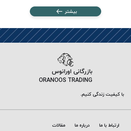
پلاس
بیشتر
PPLUS
نخ
توری
پلیسه
بتا
KORD
BETA
دوک
بازرگانی اورانوس
های
ORANOOS TRADING
متراژ
پایین
با کیفیت زندگی کنیم.
امگا
OMEGA
ونتو
VENTO
ارتباط با ما
درباره ما
مقالات
پارما