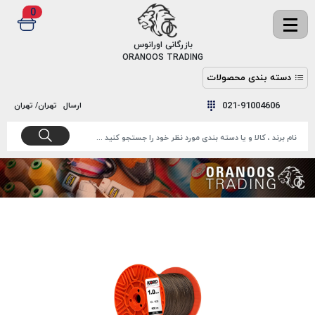
0
✖
بازرگانی اورانوس
ORANOOS TRADING
دسته بندی محصولات
نخ
نخ
021-91004606
ارسال
تهران/ تهران
دوخت
رنگ و
واکس
نخ دوخت
اکوسپون
پرایمر
EKOSPUNE
چسب
نخ دوخت
پلی آرت
بند
POLYART
کفش
نخ
ملزومات
دوخت
گاردا
قدک
GARDA
نخ