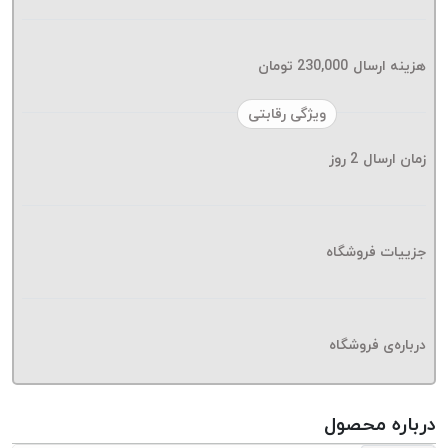
موم پی
پلاس
PPLUS
هزینه ارسال
230,000
تومان
نخ
ویژگی رقابتی
بافت
بدون
زمان ارسال
2
روز
موم
زتا
KORD
ZETA
جزییات فروشگاه
نخ
بافت
بدون
درباره‌ی فروشگاه
موم
امگا
OMEGA
درباره محصول
نخ