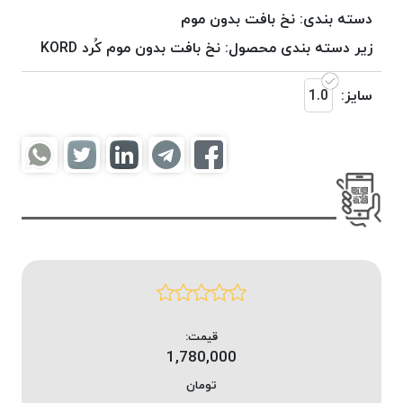
موم
دسته بندی:
نخ بافت بدون موم
خورده
زیر دسته بندی محصول:
نخ بافت بدون موم کُرد KORD
کُرد
KORD
سایز:
1.0
نخ
بافت
موم
خورده
امگا
OMEGA
نخ بافت
موم
خورده
میلانو
MILANO
قیمت:
1,780,000
نخ
بافت
تومان
موم