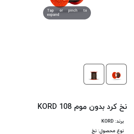
دوخت
Tap or pinch to
کومو
expand
COMO
نخ
دوخت
دلتا
DELTA
نخ
دوخت
اکو
E.K.O
نخ
بافت
نخ کرد بدون موم 108 KORD
موم
خورده
نخ
برند:
KORD
بافت
نوع محصول:
نخ