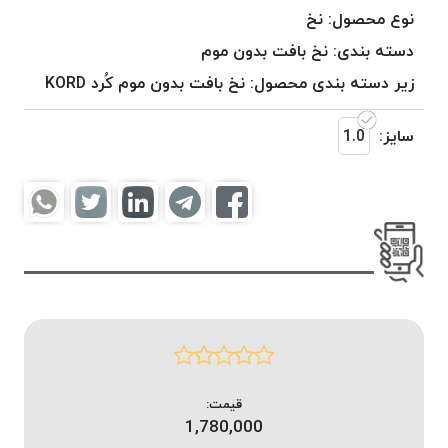
موم
نوع محصول:
نخ
خورده
دسته بندی:
نخ بافت بدون موم
کُرد
زیر دسته بندی محصول:
نخ بافت بدون موم کُرد KORD
KORD
نخ
سایز:
1.0
بافت
موم
خورده
امگا
OMEGA
نخ بافت
موم
خورده
میلانو
MILANO
نخ
قیمت:
بافت
1,780,000
موم