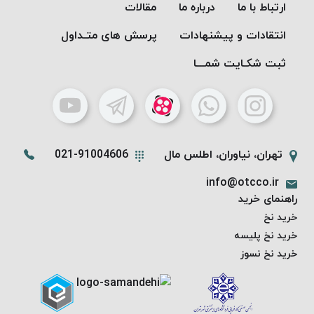
PARMA
ارتباط با ما
درباره ما
مقالات
نخ
انتقادات و پیشنهادات
پرسش های متـداول
دستبندی
DOVE
ثبت شکـایت شمـــا
نخ گلدوزی
FILKRISTAL
نخ
نسوز
Meta-
تهران، نیاوران، اطلس مال
021-91004606
Aramid
info@otcco.ir
&
راهنمای خرید
Para-
خرید نخ
Aramid
خرید نخ پلیسه
خرید نخ نسوز