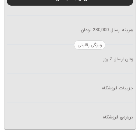
موم پی
پلاس
PPLUS
نخ
هزینه ارسال
230,000
تومان
بافت
بدون
ویژگی رقابتی
موم
زمان ارسال
2
روز
زتا
KORD
ZETA
نخ
جزییات فروشگاه
بافت
بدون
موم
درباره‌ی فروشگاه
امگا
OMEGA
نخ