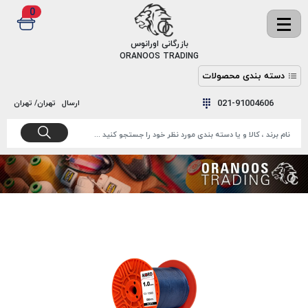
0
✖
بازرگانی اورانوس
ORANOOS TRADING
دسته بندی محصولات
نخ
نخ
021-91004606
ارسال
تهران/ تهران
دوخت
رنگ و
واکس
نخ دوخت
اکوسپون
پرایمر
EKOSPUNE
چسب
نخ دوخت
پلی آرت
بند
POLYART
کفش
نخ
ملزومات
دوخت
گاردا
قدک
GARDA
نخ