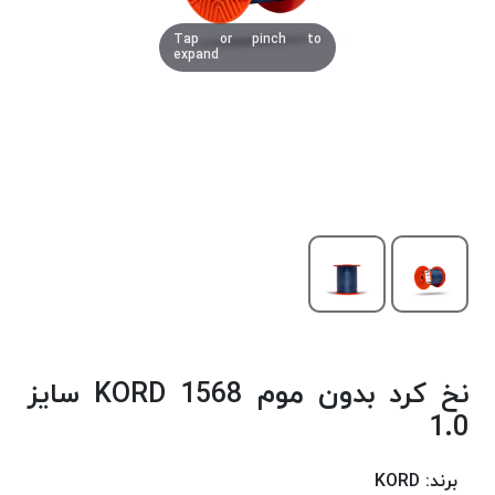
دوخت
Tap or pinch to
کومو
expand
COMO
نخ
دوخت
دلتا
DELTA
نخ
دوخت
اکو
E.K.O
نخ
بافت
نخ کرد بدون موم 1568 KORD سایز
موم
خورده
1.0
نخ
بافت
برند:
KORD