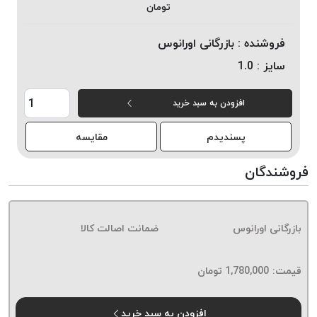
تومان
خورده
لیمکس
فروشنده :
بازرگانی اورانوس
LIMAX
سایز :
1.0
نخ
بافت
افزودن به سبد خرید
موم
خورده
پسندیدم
مقایسه
تریشه
امگا
فروشندگان
OMEGA
نخ
بافت
بازرگانی اورانوس
ضمانت اصالت کالا
بدون
موم
نخ
قیمت:
1,780,000
تومان
بافت
بدون
افزودن به سبد خرید