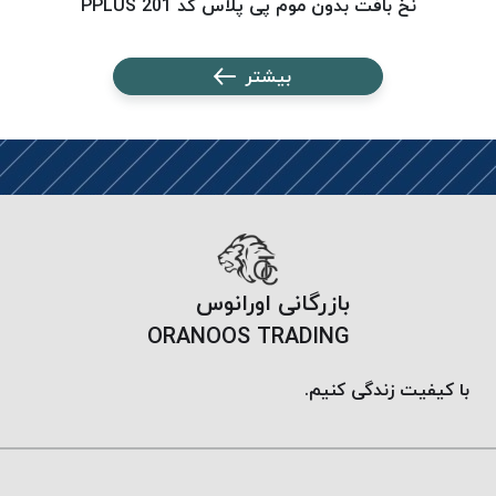
نخ بافت بدون موم پی پلاس کد 201 PPLUS
پلاس
PPLUS
بیشتر
نخ
توری
پلیسه
بتا
KORD
BETA
دوک
های
بازرگانی اورانوس
متراژ
ORANOOS TRADING
پایین
امگا
با کیفیت زندگی کنیم.
OMEGA
ونتو
VENTO
پارما