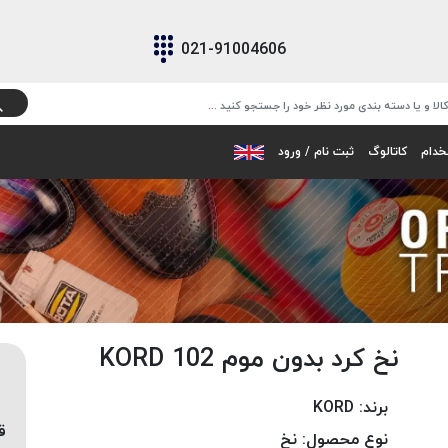
021-91004606
خدام
کاتالوگ
ثبت نام / ورود
نخ کرد بدون موم 102 KORD
برند:
KORD
ق
نوع محصول:
نخ