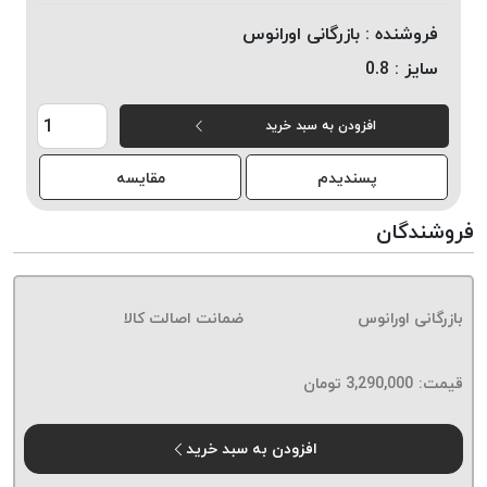
خورده
فروشنده :
بازرگانی اورانوس
لیمکس
سایز :
0.8
LIMAX
نخ
افزودن به سبد خرید
بافت
موم
پسندیدم
مقایسه
خورده
تریشه
فروشندگان
امگا
OMEGA
نخ
بازرگانی اورانوس
ضمانت اصالت کالا
بافت
بدون
قیمت:
3,290,000
تومان
موم
نخ
بافت
افزودن به سبد خرید
بدون