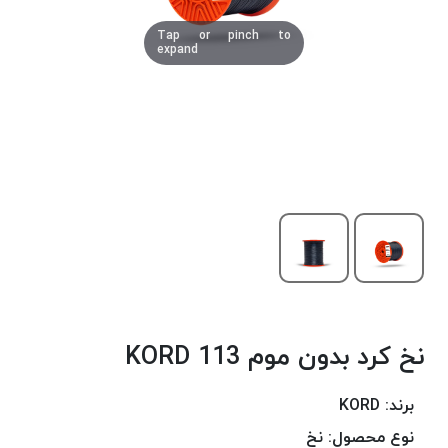
دوخت
Tap or pinch to
کومو
expand
COMO
نخ
دوخت
دلتا
DELTA
نخ
دوخت
اکو
E.K.O
نخ
بافت
نخ کرد بدون موم 113 KORD
موم
خورده
نخ
برند:
KORD
بافت
نوع محصول:
نخ