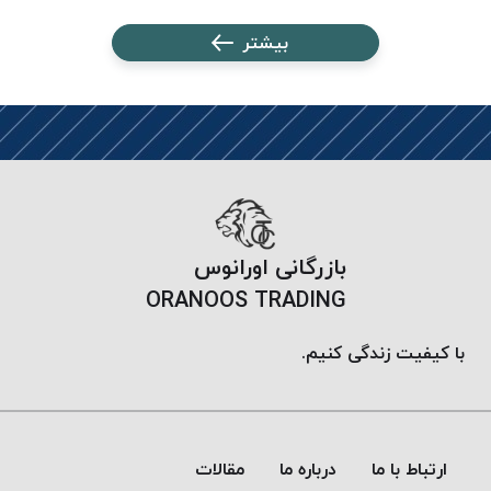
پلاس
بیشتر
PPLUS
نخ
توری
پلیسه
بتا
KORD
BETA
دوک
بازرگانی اورانوس
های
ORANOOS TRADING
متراژ
پایین
با کیفیت زندگی کنیم.
امگا
OMEGA
ونتو
VENTO
ارتباط با ما
درباره ما
مقالات
پارما