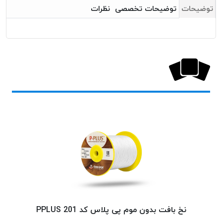
بافت
توضیحات
توضیحات تخصصی
نظرات
بدون
موم
کُرد
KORD
نخ
توری
پلیسه
نخ
توری
پلیسه
کرد
KORD
OMEGA
نخ
توری
پلیسه
نخ بافت بدون موم پی پلاس کد 201 PPLUS
پی