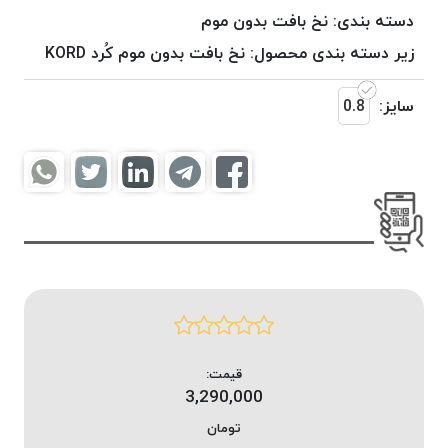
موم
دسته بندی:
نخ بافت بدون موم
خورده
زیر دسته بندی محصول:
نخ بافت بدون موم کُرد KORD
کُرد
KORD
سایز:
0.8
نخ
بافت
موم
خورده
امگا
OMEGA
نخ بافت
موم
خورده
میلانو
MILANO
قیمت:
3,290,000
نخ
بافت
تومان
موم