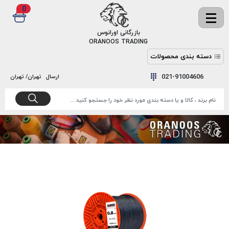
0
✖
بازرگانی اورانوس
ORANOOS TRADING
دسته بندی محصولات
نخ
نخ
021-91004606
ارسال
تهران/ تهران
دوخت
رنگ و
واکس
نخ دوخت
اکوسپون
پرایمر
EKOSPUNE
چسب
نخ دوخت
پلی آرت
بند
POLYART
کفش
نخ
ملزومات
دوخت
گاردا
قدک
GARDA
نخ