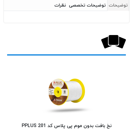
بافت
توضیحات
توضیحات تخصصی
نظرات
بدون
موم
کُرد
KORD
نخ
توری
پلیسه
نخ
توری
پلیسه
کرد
KORD
OMEGA
نخ
توری
پلیسه
نخ بافت بدون موم پی پلاس کد 201 PPLUS
پی