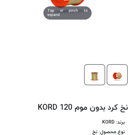
دوخت
Tap or pinch to
کومو
expand
COMO
نخ
دوخت
دلتا
DELTA
نخ
دوخت
اکو
E.K.O
نخ
بافت
نخ کرد بدون موم 120 KORD
موم
خورده
نخ
برند:
KORD
بافت
نوع محصول:
نخ