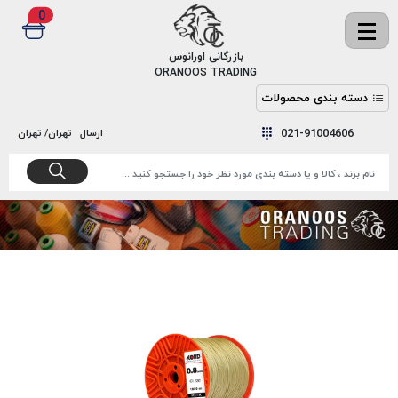
0
✖
بازرگانی اورانوس
ORANOOS TRADING
دسته بندی محصولات
نخ
نخ
021-91004606
ارسال
تهران/ تهران
دوخت
رنگ و
واکس
نخ دوخت
اکوسپون
پرایمر
EKOSPUNE
چسب
نخ دوخت
پلی آرت
بند
POLYART
کفش
نخ
ملزومات
دوخت
گاردا
قدک
GARDA
نخ