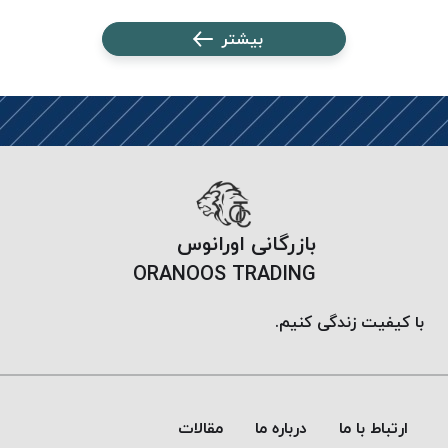
پلاس
بیشتر
PPLUS
نخ
توری
پلیسه
بتا
KORD
BETA
دوک
بازرگانی اورانوس
های
ORANOOS TRADING
متراژ
پایین
با کیفیت زندگی کنیم.
امگا
OMEGA
ونتو
VENTO
ارتباط با ما
درباره ما
مقالات
پارما