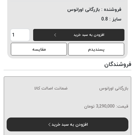
خورده
فروشنده :
بازرگانی اورانوس
لیمکس
سایز :
0.8
LIMAX
نخ
افزودن به سبد خرید
بافت
موم
پسندیدم
مقایسه
خورده
تریشه
فروشندگان
امگا
OMEGA
نخ
بازرگانی اورانوس
ضمانت اصالت کالا
بافت
بدون
قیمت:
3,290,000
تومان
موم
نخ
بافت
افزودن به سبد خرید
بدون