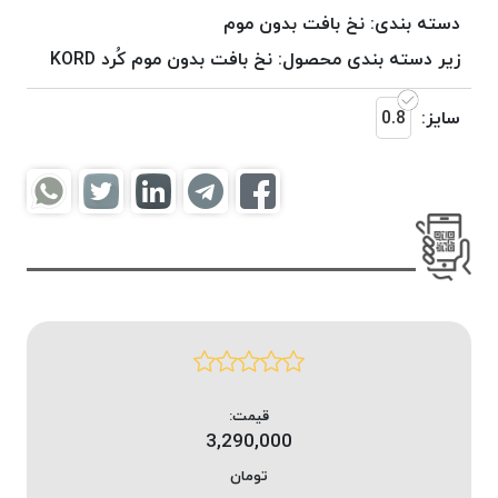
موم
دسته بندی:
نخ بافت بدون موم
خورده
زیر دسته بندی محصول:
نخ بافت بدون موم کُرد KORD
کُرد
KORD
سایز:
0.8
نخ
بافت
موم
خورده
امگا
OMEGA
نخ بافت
موم
خورده
میلانو
MILANO
قیمت:
3,290,000
نخ
بافت
تومان
موم