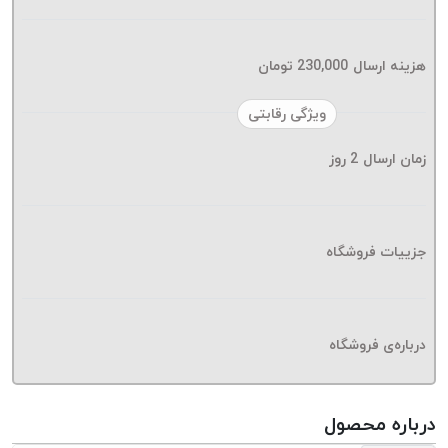
موم پی
پلاس
PPLUS
هزینه ارسال
230,000
تومان
نخ
ویژگی رقابتی
بافت
بدون
زمان ارسال
2
روز
موم
زتا
KORD
ZETA
جزییات فروشگاه
نخ
بافت
بدون
درباره‌ی فروشگاه
موم
امگا
OMEGA
درباره محصول
نخ