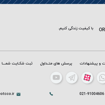
با کیفیت زندگی کنیم.
OR
ات و پیشنهادات
پرسش های متـداول
ثبت شکـایت شمـــا
otcco.ir
021-91004606