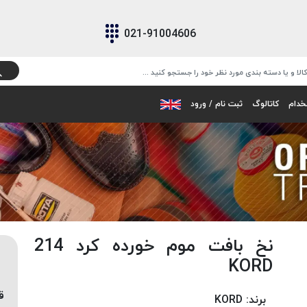
021-91004606
خدام
کاتالوگ
ثبت نام / ورود
نخ بافت موم خورده کرد 214
KORD
ق
برند:
KORD