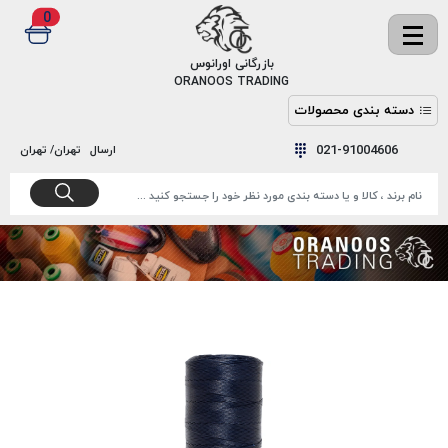
0
✖
بازرگانی اورانوس
ORANOOS TRADING
دسته بندی محصولات
نخ
نخ
021-91004606
ارسال
تهران/ تهران
دوخت
رنگ و
واکس
نخ دوخت
اکوسپون
پرایمر
EKOSPUNE
چسب
نخ دوخت
پلی آرت
بند
POLYART
کفش
نخ
ملزومات
دوخت
گاردا
قدک
GARDA
نخ