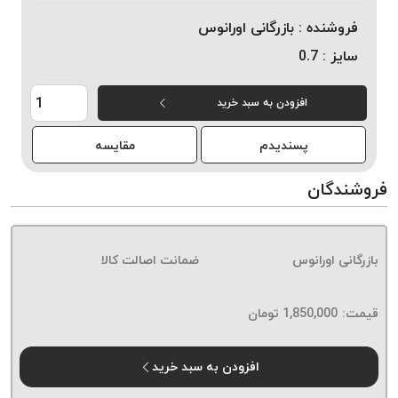
خورده
فروشنده :
بازرگانی اورانوس
لیمکس
سایز :
0.7
LIMAX
نخ
افزودن به سبد خرید
بافت
موم
پسندیدم
مقایسه
خورده
تریشه
فروشندگان
امگا
OMEGA
نخ
بازرگانی اورانوس
ضمانت اصالت کالا
بافت
بدون
قیمت:
1,850,000
تومان
موم
نخ
بافت
افزودن به سبد خرید
بدون