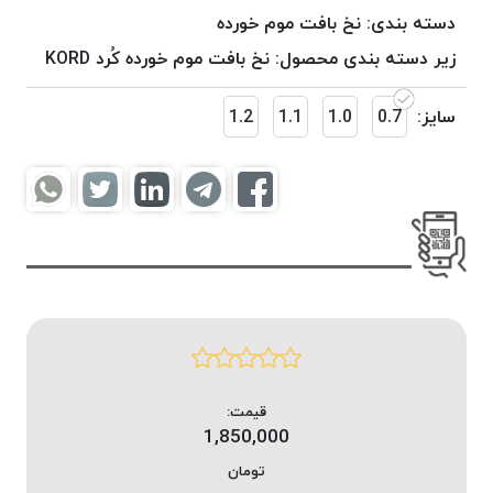
موم
دسته بندی:
نخ بافت موم خورده
خورده
زیر دسته بندی محصول:
نخ بافت موم خورده کُرد KORD
کُرد
KORD
سایز:
0.7
1.0
1.1
1.2
نخ
بافت
موم
خورده
امگا
OMEGA
نخ بافت
موم
خورده
میلانو
MILANO
قیمت:
1,850,000
نخ
بافت
تومان
موم