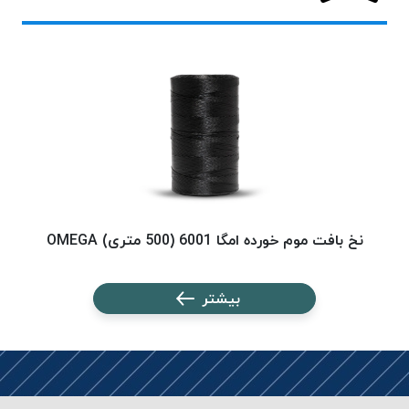
پلاس
PPLUS
نخ
توری
پلیسه
بتا
KORD
BETA
دوک
های
نخ بافت موم خورده امگا 6001 (500 متری) OMEGA
نخ ب
متراژ
پایین
بیشتر
امگا
OMEGA
ونتو
VENTO
پارما