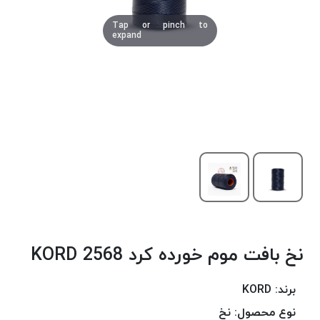
دوخت
Tap or pinch to
کومو
expand
COMO
نخ
دوخت
دلتا
DELTA
نخ
دوخت
اکو
E.K.O
نخ
بافت
نخ بافت موم خورده کرد 2568 KORD
موم
خورده
نخ
برند:
KORD
بافت
نوع محصول:
نخ