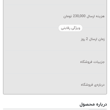
موم پی
پلاس
PPLUS
هزینه ارسال
230,000
تومان
نخ
ویژگی رقابتی
بافت
بدون
زمان ارسال
2
روز
موم
زتا
KORD
ZETA
جزییات فروشگاه
نخ
بافت
بدون
درباره‌ی فروشگاه
موم
امگا
OMEGA
درباره محصول
نخ