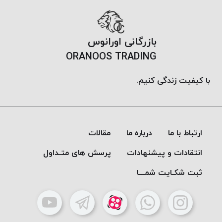
PARMA
نخ
دستبندی
بازرگانی اورانوس
DOVE
ORANOOS TRADING
نخ گلدوزی
FILKRISTAL
با کیفیت زندگی کنیم.
نخ
نسوز
Meta-
Aramid
ارتباط با ما
درباره ما
مقالات
&
Para-
انتقادات و پیشنهادات
پرسش های متـداول
Aramid
ثبت شکـایت شمـــا