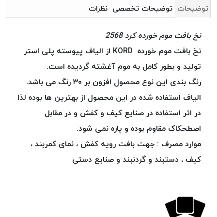
بافت
توضیحات
توضیحات تخصصی
نظرات
بدون
موم
نخ بافت موم خورده کرد 2568
کُرد
نخ بافت موم خورده KORD از الیاف پیوسته پلی استر
KORD
تولید و بطور کامل به موم آغشته گردیده است.
نخ
توری
رنگ بندی این نوع محصول افزون بر ۳۰ رنگ می باشد.
پلیسه
الیاف استفاده شده در این محصول از بهترین ها بوده لذا
نخ
در اثر استفاده در صنایع کیف و کفش و در مقابل
توری
پلیسه
اصطحکاک مقاوم بوده و پاره نمی شود.
کرد
موارد مصرف : جهت بافت رویه کفش ، نمای کمربند ،
KORD
کیف ، دستبند و گردنبند و صنایع دستی
OMEGA
نخ
توری
پلیسه
پی