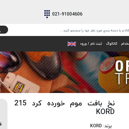
021-91004606
خدام
کاتالوگ
ثبت نام / ورود
نخ بافت موم خورده کرد 215
KORD
ق
برند:
KORD