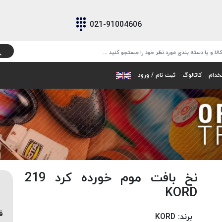
021-91004606
خدام
کاتالوگ
ثبت نام / ورود
نخ بافت موم خورده کرد 219
KORD
ق
برند:
KORD