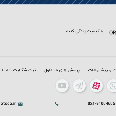
با کیفیت زندگی کنیم.
OR
ات و پیشنهادات
پرسش های متـداول
ثبت شکـایت شمـــا
otcco.ir
021-91004606