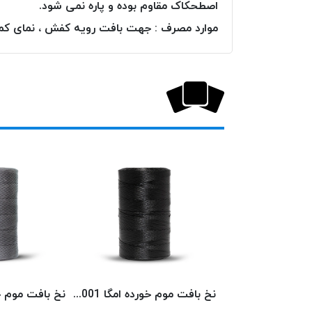
اصطحکاک مقاوم بوده و پاره نمی شود.
موارد مصرف : جهت بافت رویه کفش ، نمای کمرب
نخ بافت موم خورده امگا 6553 (500 متری) OMEGA
نخ بافت موم خورده امگا 6001 (500 متری) OMEGA