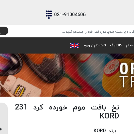
021-91004606
خدام
کاتالوگ
ثبت نام / ورود
نخ بافت موم خورده کرد 231
KORD
ق
برند:
KORD