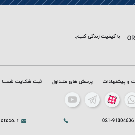
با کیفیت زندگی کنیم.
OR
ات و پیشنهادات
پرسش های متـداول
ثبت شکـایت شمـــا
otcco.ir
021-91004606