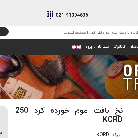
021-91004606
خدام
کاتالوگ
ثبت نام / ورود
نخ بافت موم خورده کرد 250
KORD
ق
برند:
KORD