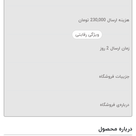
موم پی
پلاس
PPLUS
هزینه ارسال
230,000
تومان
نخ
ویژگی رقابتی
بافت
بدون
زمان ارسال
2
روز
موم
زتا
KORD
ZETA
جزییات فروشگاه
نخ
بافت
بدون
درباره‌ی فروشگاه
موم
امگا
OMEGA
درباره محصول
نخ