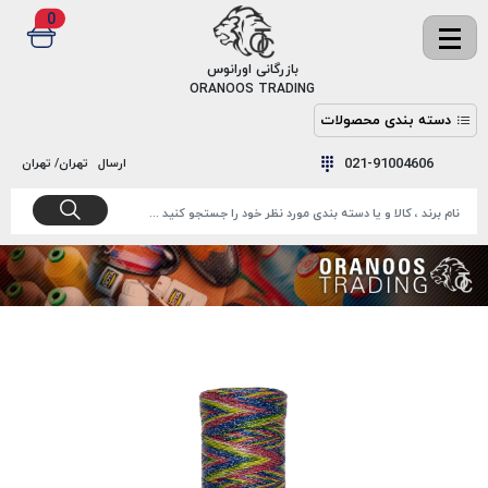
0
✖
بازرگانی اورانوس
ORANOOS TRADING
دسته بندی محصولات
نخ
نخ
021-91004606
ارسال
تهران/ تهران
دوخت
رنگ و
واکس
نخ دوخت
اکوسپون
پرایمر
EKOSPUNE
چسب
نخ دوخت
پلی آرت
بند
POLYART
کفش
نخ
ملزومات
دوخت
گاردا
قدک
GARDA
نخ