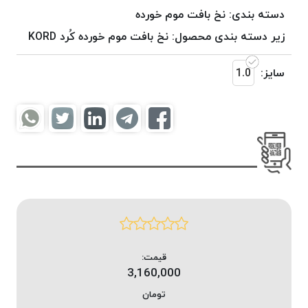
موم
دسته بندی:
نخ بافت موم خورده
خورده
زیر دسته بندی محصول:
نخ بافت موم خورده کُرد KORD
کُرد
KORD
سایز:
1.0
نخ
بافت
موم
خورده
امگا
OMEGA
نخ بافت
موم
خورده
میلانو
MILANO
قیمت:
3,160,000
نخ
بافت
تومان
موم