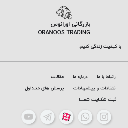
PARMA
نخ
دستبندی
بازرگانی اورانوس
DOVE
ORANOOS TRADING
نخ گلدوزی
FILKRISTAL
با کیفیت زندگی کنیم.
نخ
نسوز
Meta-
Aramid
ارتباط با ما
درباره ما
مقالات
&
Para-
انتقادات و پیشنهادات
پرسش های متـداول
Aramid
ثبت شکـایت شمـــا