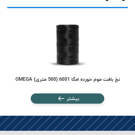
پلاس
PPLUS
نخ
توری
پلیسه
بتا
KORD
BETA
دوک
های
نخ بافت موم خورده امگا 6001 (500 متری) OMEGA
نخ ب
متراژ
پایین
بیشتر
امگا
OMEGA
ونتو
VENTO
پارما