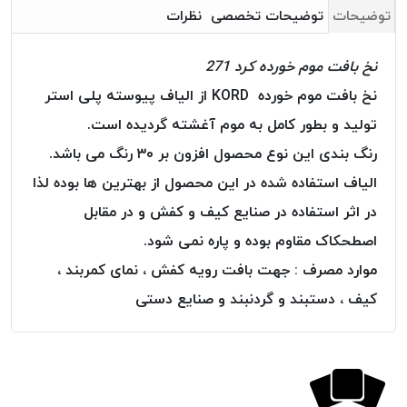
بافت
توضیحات
توضیحات تخصصی
نظرات
بدون
موم
نخ بافت موم خورده کرد 271
کُرد
نخ بافت موم خورده KORD از الیاف پیوسته پلی استر
KORD
تولید و بطور کامل به موم آغشته گردیده است.
نخ
توری
رنگ بندی این نوع محصول افزون بر ۳۰ رنگ می باشد.
پلیسه
الیاف استفاده شده در این محصول از بهترین ها بوده لذا
نخ
در اثر استفاده در صنایع کیف و کفش و در مقابل
توری
پلیسه
اصطحکاک مقاوم بوده و پاره نمی شود.
کرد
موارد مصرف : جهت بافت رویه کفش ، نمای کمربند ،
KORD
کیف ، دستبند و گردنبند و صنایع دستی
OMEGA
نخ
توری
پلیسه
پی