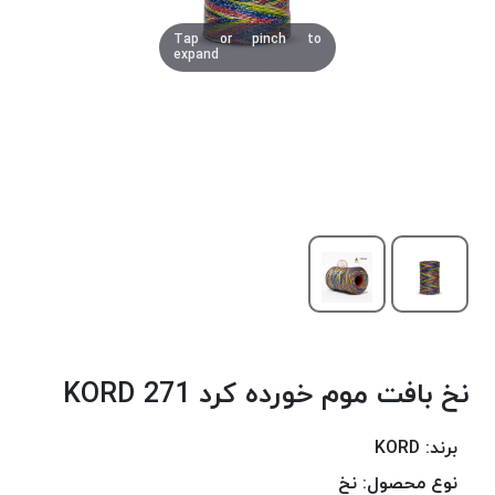
دوخت
Tap or pinch to
کومو
expand
COMO
نخ
دوخت
دلتا
DELTA
نخ
دوخت
اکو
E.K.O
نخ
بافت
نخ بافت موم خورده کرد 271 KORD
موم
خورده
نخ
برند:
KORD
بافت
نوع محصول:
نخ