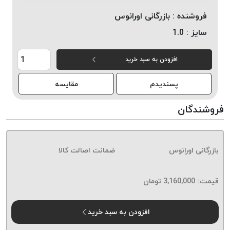
خورده
فروشنده :
بازرگانی اورانوس
لیمکس
سایز :
1.0
LIMAX
نخ
افزودن به سبد خرید
بافت
موم
پسندیدم
مقایسه
خورده
تریشه
فروشندگان
امگا
OMEGA
نخ
بازرگانی اورانوس
ضمانت اصالت کالا
بافت
بدون
قیمت:
3,160,000
تومان
موم
نخ
بافت
افزودن به سبد خرید
بدون