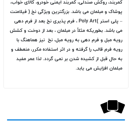
کمربند، روکش صندلی، کمربند ایمنی خودرو، کالای خواب،
پلاس
پوشاک و مبلمان می باشد. بزرگترین ویژگی نخ ( فیلامنت
PPLUS
– پلی استر )Poly Art ، فرم پذیری نخ بعد از فرم دهی
نخ
توری
می باشد. بطوریکه مثلاً در مبلمان ، بعد از دوخت و کشش
پلیسه
رویه مبل و فرم دهی به رویه مبل، نخ نیز هماهنگ با
بتا
رویه فرم قالب را گرفته و در اثر استفاده مکرر، منعطف و
KORD
به حال قبل از کشیده شدن بر نمی گردد. لذا عمر مفید
BETA
مبلمان افزایش می یابد.
دوک
های
متراژ
پایین
امگا
OMEGA
ونتو
VENTO
پارما