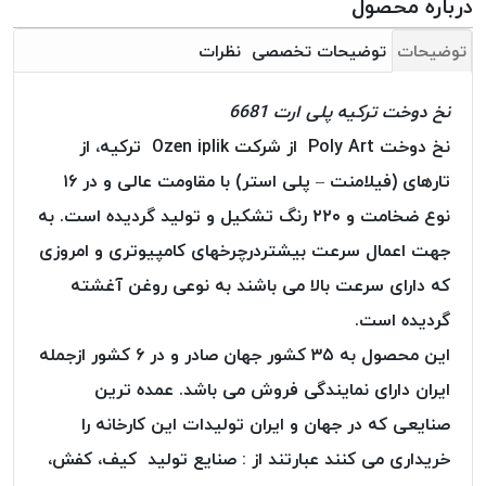
درباره محصول
بافت
بدون
توضیحات
توضیحات تخصصی
نظرات
موم
کُرد
نخ دوخت ترکیه پلی ارت 6681
KORD
نخ دوخت Poly Art از شرکت Ozen iplik ترکیه، از
نخ
توری
تارهای (فیلامنت – پلی استر) با مقاومت عالی و در ۱۶
پلیسه
نوع ضخامت و ۲۲۰ رنگ تشکیل و تولید گردیده است. به
نخ
جهت اعمال سرعت بیشتردرچرخهای کامپیوتری و امروزی
توری
که دارای سرعت بالا می باشند به نوعی روغن آغشته
پلیسه
کرد
گردیده است.
KORD
این محصول به ۳۵ کشور جهان صادر و در ۶ کشور ازجمله
OMEGA
ایران دارای نمایندگی فروش می باشد. عمده ترین
نخ
صنایعی که در جهان و ایران تولیدات این کارخانه را
توری
پلیسه
خریداری می کنند عبارتند از : صنایع تولید کیف، کفش،
پی