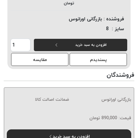
تومان
خورده
لیمکس
فروشنده :
بازرگانی اورانوس
LIMAX
سایز :
8
نخ
بافت
افزودن به سبد خرید
موم
خورده
پسندیدم
مقایسه
تریشه
امگا
فروشندگان
OMEGA
نخ
بافت
بازرگانی اورانوس
ضمانت اصالت کالا
بدون
موم
نخ
قیمت:
890,000
تومان
بافت
بدون
افزودن به سبد خرید