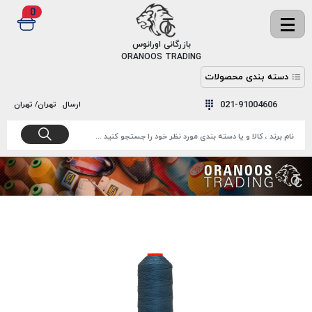
0
✖
بازرگانی اورانوس
ORANOOS TRADING
دسته بندی محصولات
نخ
نخ
021-91004606
ارسال
تهران/ تهران
دوخت
رنگ و
واکس
نخ دوخت
اکوسپون
پرایمر
EKOSPUNE
چسب
نخ دوخت
پلی آرت
بند
POLYART
کفش
نخ
ملزومات
دوخت
گاردا
قدک
GARDA
نخ