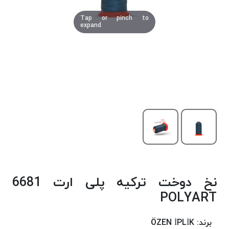
دوخت
Tap or pinch to
کومو
expand
COMO
نخ
دوخت
دلتا
DELTA
نخ
دوخت
اکو
E.K.O
نخ
بافت
نخ دوخت ترکیه پلی ارت 6681
موم
خورده
POLYART
نخ
بافت
برند:
ÖZEN İPLİK