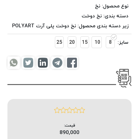
موم
نوع محصول:
نخ
خورده
دسته بندی:
نخ دوخت
کُرد
زیر دسته بندی محصول:
نخ دوخت پلی آرت POLYART
KORD
نخ
سایز:
8
10
15
20
25
بافت
موم
خورده
امگا
OMEGA
نخ بافت
موم
خورده
میلانو
MILANO
نخ
قیمت:
بافت
890,000
موم