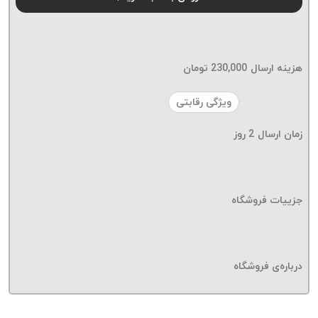
موم پی
پلاس
PPLUS
نخ
هزینه ارسال
230,000
تومان
بافت
بدون
ویژگی رقابتی
موم
زمان ارسال
2
روز
زتا
KORD
ZETA
نخ
جزییات فروشگاه
بافت
بدون
موم
درباره‌ی فروشگاه
امگا
OMEGA
نخ