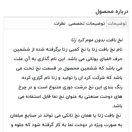
بافت
بدون
درباره محصول
موم
توضیحات
توضیحات تخصصی
نظرات
کُرد
KORD
نخ بافت بدون موم کرد زتا
نخ
توری
نام نخ بافت زتا یا نخ کمبی زتا برگرفته شده از ششمین
پلیسه
حرف الفبای یونانی می باشد. این نام گذاری به آن علت
نخ
می باشد که ششمین محصول در قسمت نخ تخت می
توری
باشد که شرکت کرد ان را تولید و زتا نام گزاری کرده.
پلیسه
کرد
رنگ بندی این نخ درشت دوزی متنوع است و در چرخ
KORD
های دوخت صنعتی به عنوان نخ نما قابل استفاده می
OMEGA
باشد.
نخ
نخ بافت زتا یا همان نخ تانکی می ‌تواند در صنایع مبلمان
توری
پلیسه
به صورت ویژه در دوخت نما به کار گرفته شود که جلوه و
پی