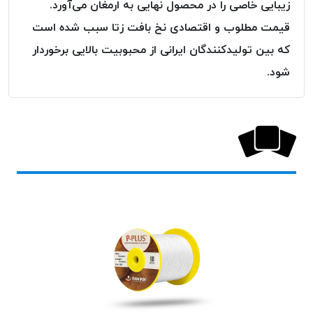
زیبایی خاصی را در محصول نهایی به ارمغان می‌آورد.
پلاس
قیمت مطلوب و اقتصادی نخ بافت زتا سبب شده است
PPLUS
که بین تولیدکنندگان ایرانی از محبوبیت بالایی برخوردار
نخ
توری
شود.
پلیسه
بتا
KORD
BETA
دوک
های
متراژ
پایین
امگا
OMEGA
ونتو
VENTO
پارما