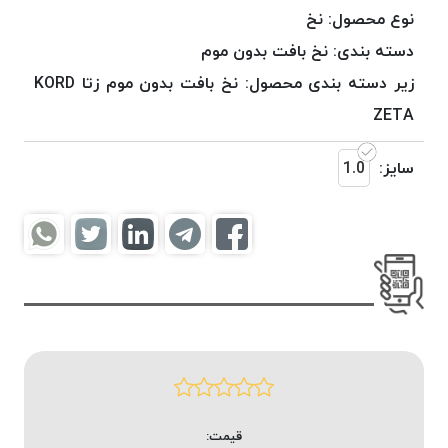
موم
نوع محصول:
نخ
خورده
دسته بندی:
نخ بافت بدون موم
کُرد
زیر دسته بندی محصول:
نخ بافت بدون موم زتا KORD
KORD
نخ
ZETA
بافت
موم
سایز:
1.0
خورده
امگا
OMEGA
نخ بافت
موم
خورده
میلانو
MILANO
نخ
بافت
قیمت:
موم