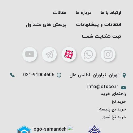
ارتباط با ما
درباره ما
مقالات
انتقادات و پیشنهادات
پرسش های متـداول
ثبت شکـایت شمـــا
تهران، نیاوران، اطلس مال
021-91004606
info@otcco.ir
راهنمای خرید
خرید نخ
خرید نخ پلیسه
خرید نخ نسوز