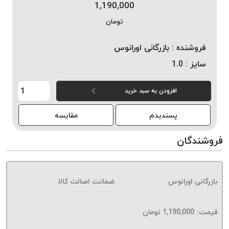
1,190,000
خورده
تومان
لیمکس
LIMAX
فروشنده :
بازرگانی اورانوس
نخ
سایز :
1.0
بافت
موم
افزودن به سبد خرید
خورده
تریشه
پسندیدم
مقایسه
امگا
OMEGA
فروشندگان
نخ
بافت
بدون
بازرگانی اورانوس
ضمانت اصالت کالا
موم
نخ
بافت
قیمت:
1,190,000
تومان
بدون