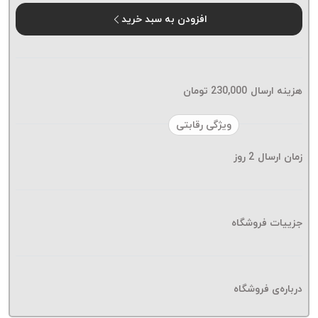
موم پی
افزودن به سبد خرید
پلاس
PPLUS
نخ
بافت
هزینه ارسال
230,000
تومان
بدون
موم
ویژگی رقابتی
زتا
KORD
زمان ارسال
2
روز
ZETA
نخ
بافت
جزییات فروشگاه
بدون
موم
امگا
OMEGA
درباره‌ی فروشگاه
نخ