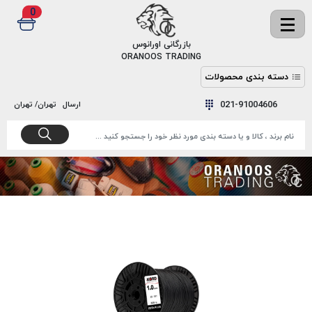
0
✖
بازرگانی اورانوس
ORANOOS TRADING
دسته بندی محصولات
نخ
نخ
021-91004606
ارسال
تهران/ تهران
دوخت
رنگ و
واکس
نخ دوخت
اکوسپون
پرایمر
EKOSPUNE
چسب
نخ دوخت
پلی آرت
بند
POLYART
کفش
نخ
ملزومات
دوخت
گاردا
قدک
GARDA
نخ