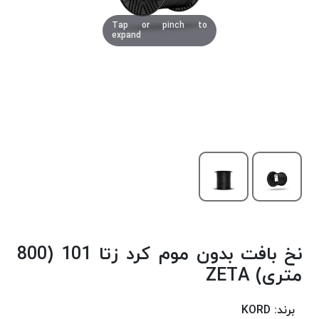
دوخت
Tap or pinch to
کومو
expand
COMO
نخ
دوخت
دلتا
DELTA
نخ
دوخت
اکو
E.K.O
نخ
بافت
نخ بافت بدون موم کرد زتا 101 (800
موم
خورده
متری) ZETA
نخ
بافت
برند:
KORD