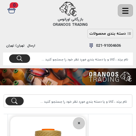
0
✖
بازرگانی اورانوس
ORANOOS TRADING
دسته بندی محصولات
نخ
نخ
021-91004606
ارسال
تهران/ تهران
دوخت
رنگ و
واکس
نخ دوخت
اکوسپون
پرایمر
EKOSPUNE
چسب
نخ دوخت
پلی آرت
بند
POLYART
کفش
نخ
ملزومات
دوخت
گاردا
قدک
×
GARDA
نخ