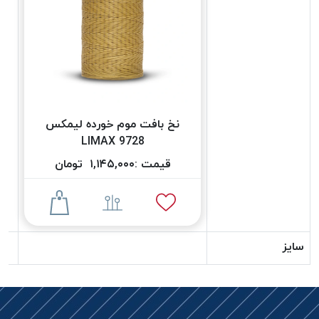
دوخت
کومو
COMO
نخ
دوخت
دلتا
نخ بافت موم خورده لیمکس
DELTA
9728 LIMAX
نخ
دوخت
قیمت :
۱,۱۴۵,۰۰۰
تومان
اکو
E.K.O
نخ
بافت
سایز
موم
خورده
نخ
بافت