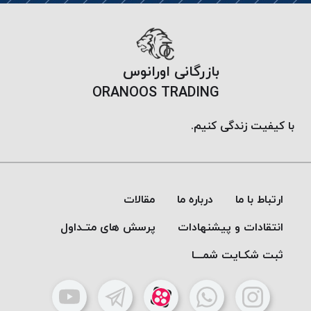
موم
خورده
کُرد
KORD
بازرگانی اورانوس
نخ
ORANOOS TRADING
بافت
موم
با کیفیت زندگی کنیم.
خورده
امگا
OMEGA
نخ بافت
ارتباط با ما
درباره ما
مقالات
موم
خورده
انتقادات و پیشنهادات
پرسش های متـداول
میلانو
ثبت شکـایت شمـــا
MILANO
نخ
بافت
موم