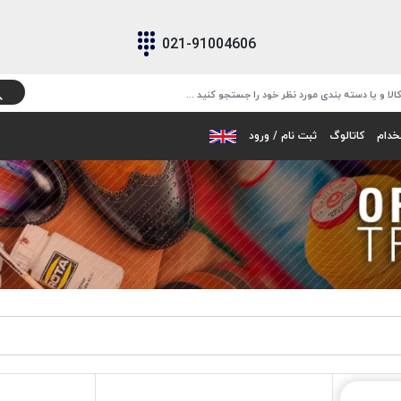
021-91004606
خدام
کاتالوگ
ثبت نام / ورود