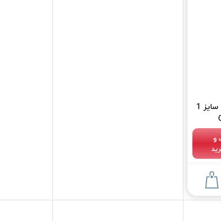
نخ موم خورده امگا 6568 سایز 1
 و
ید