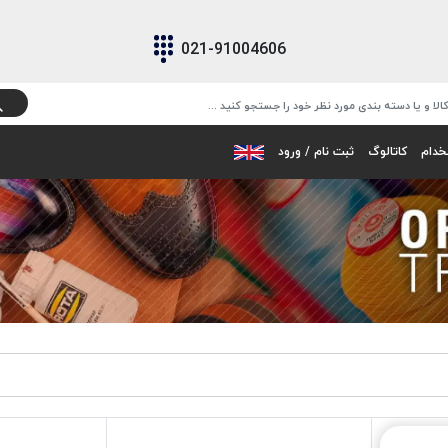
021-91004606
خدام
کاتالوگ
ثبت نام / ورود