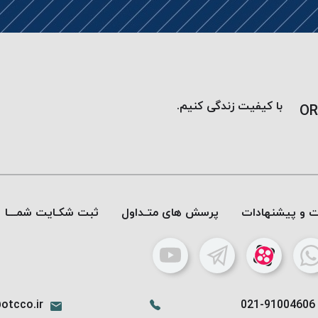
با کیفیت زندگی کنیم.
OR
ات و پیشنهادات
پرسش های متـداول
ثبت شکـایت شمـــا
otcco.ir
021-91004606