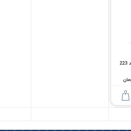
نخ بافت موم خورده کرد 223
ان