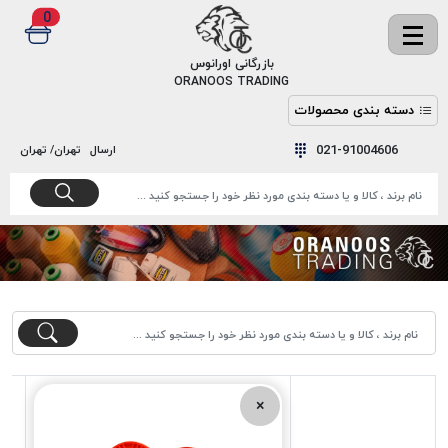
0
✖
بازرگانی اورانوس
ORANOOS TRADING
دسته بندی محصولات
نخ
نخ
021-91004606
ارسال
تهران/ تهران
دوخت
رنگ و
واکس
نخ دوخت
اکوسپون
پرایمر
EKOSPUNE
چسب
نخ دوخت
پلی آرت
بند
POLYART
کفش
نخ
ملزومات
دوخت
گاردا
قدک
×
GARDA
نخ