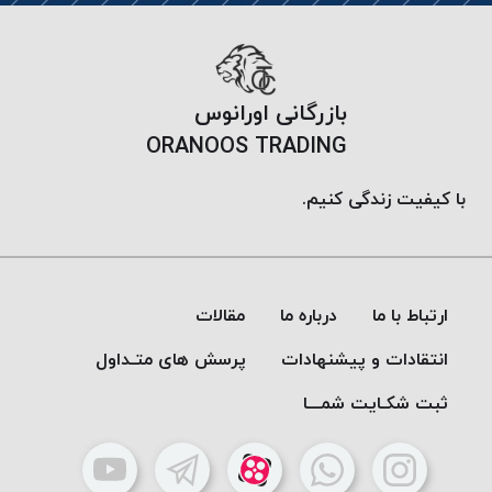
موم
خورده
کُرد
KORD
بازرگانی اورانوس
نخ
ORANOOS TRADING
بافت
موم
با کیفیت زندگی کنیم.
خورده
امگا
OMEGA
نخ بافت
ارتباط با ما
درباره ما
مقالات
موم
خورده
انتقادات و پیشنهادات
پرسش های متـداول
میلانو
ثبت شکـایت شمـــا
MILANO
نخ
بافت
موم