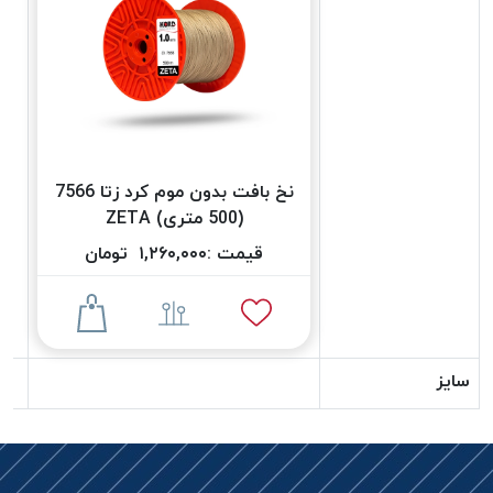
دوخت
کومو
COMO
نخ
دوخت
دلتا
نخ بافت بدون موم کرد زتا 7566
DELTA
(500 متری) ZETA
نخ
دوخت
قیمت :
۱,۲۶۰,۰۰۰
تومان
اکو
E.K.O
نخ
بافت
سایز
موم
خورده
نخ
بافت